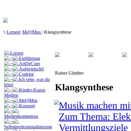
\
\
Lernen
\
Me[i]Mus
\
Klangsynthese
Lernen
¬
Einführung
¬
ArtDeCom
¬
Aufgemischt!
Rainer Günther
¬
Codekit
¬
Ich sehe, was du
Klangsynthese
hörst
¬
Kinder-Kunst-
Medien
¬
Me[i]Mus
Musik machen mit 
¬
Konzept
¬
Zum Thema: Elekt
Medienkompetenz
¬
Vermittlungsziele
Selbstprofessionalisierung