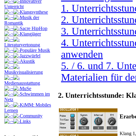
¬
Innovativer
1. Unterrichtsstu
Unterricht
¬
Klangsynthese
2. Unterrichtsstu
¬
Musik der
Romantik
3. Unterrichtsstun
¬
Sacre HipHop
¬
Klangjäger
¬
4. Unterrichtsstun
Literaturvertonung
¬
Populäre Musik
anwenden
¬
Jazzwürfel
¬
Akustik
5. / 6. und 7. Unt
¬
Musikvisualisierung
Materialien für de
¬
Medienausstattung
¬
MuSe
¬
Schwimmen im
2. Unterrichtsstunde: K
Netz
¬
KiMM: Mobiles
Lernen
Erarb
¬
Community
¬
Links
Klang 1