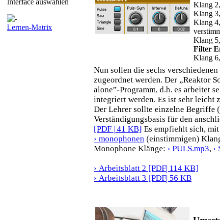
Interface auswählen
Klang 2
Klang 3
Klang 4,
Lernen-Matrix
verstim
Klang 5
Filter 
Klang 6,
Nun sollen die sechs verschiedenen
zugeordnet werden. Der „Reaktor So
alone”-Programm, d.h. es arbeitet s
integriert werden. Es ist sehr leicht
Der Lehrer sollte einzelne Begriff
Verständigungsbasis für den anschl
[PDF | 41 KB]
Es empfiehlt sich, mi
› monophonen
(einstimmigen) Klang 
Monophone Klänge:
› PULS.mp3
,
›
› Arbeitsblatt 2 [PDF| 114 KB]
› Arbeitsblatt 3 [PDF| 56 KB