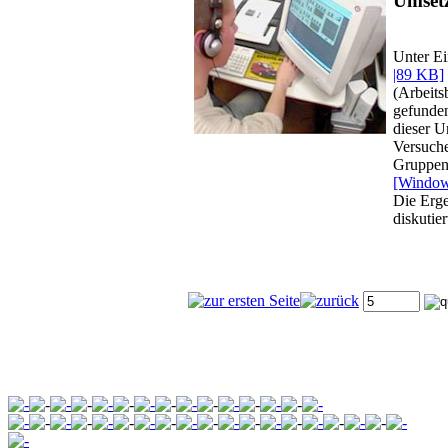
Umset
Unter Ei
|89 KB]
(Arbeits
gefunden
dieser U
Versuche
Gruppen
[Window
Die Erge
diskutie