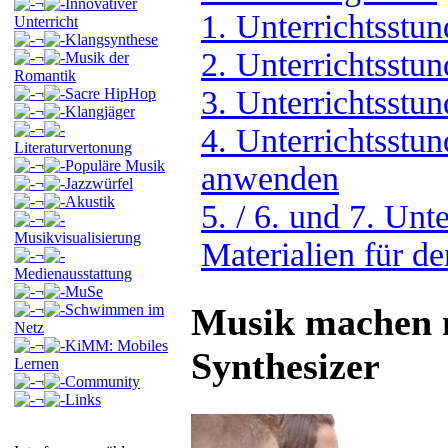
¬
Innovativer
1. Unterrichtsstu
Unterricht
¬
Klangsynthese
2. Unterrichtsstu
¬
Musik der
Romantik
3. Unterrichtsstun
¬
Sacre HipHop
¬
Klangjäger
¬
4. Unterrichtsstun
Literaturvertonung
¬
Populäre Musik
anwenden
¬
Jazzwürfel
¬
Akustik
5. / 6. und 7. Unt
¬
Musikvisualisierung
Materialien für de
¬
Medienausstattung
¬
MuSe
Musik machen m
¬
Schwimmen im
Netz
¬
KiMM: Mobiles
Synthesizer
Lernen
¬
Community
¬
Links