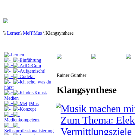
\
\
Lernen
\
Me[i]Mus
\
Klangsynthese
Lernen
¬
Einführung
¬
ArtDeCom
¬
Aufgemischt!
Rainer Günther
¬
Codekit
¬
Ich sehe, was du
Klangsynthese
hörst
¬
Kinder-Kunst-
Medien
¬
Me[i]Mus
Musik machen mit 
¬
Konzept
¬
Zum Thema: Elekt
Medienkompetenz
¬
Vermittlungsziele
Selbstprofessionalisierung