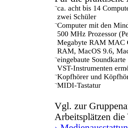
¬
ca. acht bis 14 Computer
zwei Schüler
¬
Computer mit den Mind
500 MHz Prozessor (Pe
Megabyte RAM MAC OS
RAM, MacOS 9.6, Ma
¬
eingebaute Soundkarte 
VST-Instrumenten erm
¬
Kopfhörer und Köpfhö
¬
MIDI-Tastatur
Vgl. zur Gruppena
Arbeitsplätzen die
› Medienausstattu