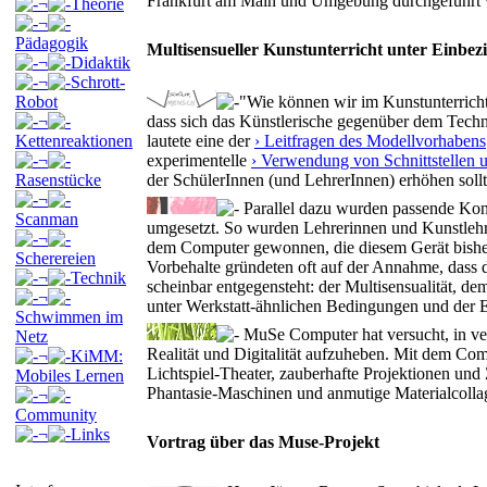
Frankfurt am Main und Umgebung durchgeführt 
¬
Theorie
¬
Pädagogik
Multisensueller Kunstunterricht unter Einbe
¬
Didaktik
¬
Schrott-
Robot
"Wie können wir im Kunstunterricht
¬
dass sich das Künstlerische gegenüber dem Techn
Kettenreaktionen
lautete eine der
› Leitfragen des Modellvorhabens
¬
experimentelle
› Verwendung von Schnittstellen 
Rasenstücke
der SchülerInnen (und LehrerInnen) erhöhen sollt
¬
Parallel dazu wurden passende Konze
Scanman
umgesetzt. So wurden Lehrerinnen und Kunstlehre
¬
dem Computer gewonnen, die diesem Gerät bisher
Scherereien
Vorbehalte gründeten oft auf der Annahme, dass 
¬
Technik
scheinbar entgegensteht: der Multisensualität, d
¬
unter Werkstatt-ähnlichen Bedingungen und der E
Schwimmen im
MuSe Computer hat versucht, in ve
Netz
Realität und Digitalität aufzuheben. Mit dem Com
¬
KiMM:
Lichtspiel-Theater, zauberhafte Projektionen und 
Mobiles Lernen
Phantasie-Maschinen und anmutige Materialcollag
¬
Community
¬
Links
Vortrag über das Muse-Projekt