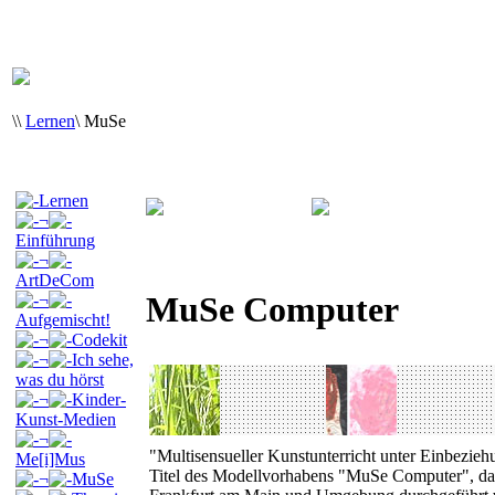
\
\
Lernen
\
MuSe
Lernen
¬
Einführung
¬
ArtDeCom
MuSe Computer
¬
Aufgemischt!
¬
Codekit
¬
Ich sehe,
was du hörst
¬
Kinder-
Kunst-Medien
¬
"Multisensueller Kunstunterricht unter Einbezieh
Me[i]Mus
Titel des Modellvorhabens "MuSe Computer", das 
¬
MuSe