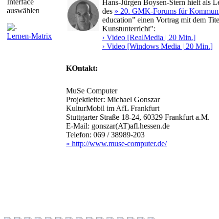
Interface
Hans-Jürgen Boysen-Stern hielt als 
auswählen
des
» 20. GMK-Forums für Kommunik
education” einen Vortrag mit dem Ti
Kunstunterricht":
Lernen-Matrix
› Video [RealMedia | 20 Min.]
› Video [Windows Media | 20 Min.]
KOntakt:
MuSe Computer
Projektleiter: Michael Gonszar
KulturMobil im AfL Frankfurt
Stuttgarter Straße 18-24, 60329 Frankfurt a.M.
E-Mail: gonszar(AT)afl.hessen.de
Telefon: 069 / 38989-203
» http://www.muse-computer.de/