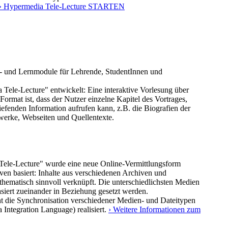
» Hypermedia Tele-Lecture STARTEN
- und Lernmodule für Lehrende, StudentInnen und
Tele-Lecture" entwickelt: Eine interaktive Vorlesung über
ormat ist, dass der Nutzer einzelne Kapitel des Vortrages,
tiefenden Information aufrufen kann, z.B. die Biografien der
werke, Webseiten und Quellentexte.
Tele-Lecture" wurde eine neue Online-Vermittlungsform
ven basiert: Inhalte aus verschiedenen Archiven und
ematisch sinnvoll verknüpft. Die unterschiedlichsten Medien
asiert zueinander in Beziehung gesetzt werden.
t die Synchronisation verschiedener Medien- und Dateitypen
Integration Language) realisiert.
› Weitere Informationen zum