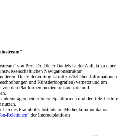
ainstream"
ream" von Prof. Dr. Dieter Daniels ist der Auftakt zu einer
unstwissenschaftlichen Navigationsstruktur
ntieren. Der Videovortrag ist mit zusätzlichen Informationen
kbeschreibungen und Künstlerbiografien) vernetzt und um
ie von den Plattformen medienkunstnetz.de und
en.
ankeinträgen beider Internetplattformen und der Tele-Lecture
e nutzen.
Lab des Fraunhofer Instituts für Medienkommunikation
Ton-Relationen"
der Internetplattform