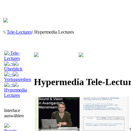
\
\
Tele-Lectures
\
Hypermedia Lectures
Tele-
Lectures
¬
Überblick
¬
Hypermedia Tele-Lectu
Vortragsreihen
¬
Hypermedia
Lectures
Interface
auswählen
People