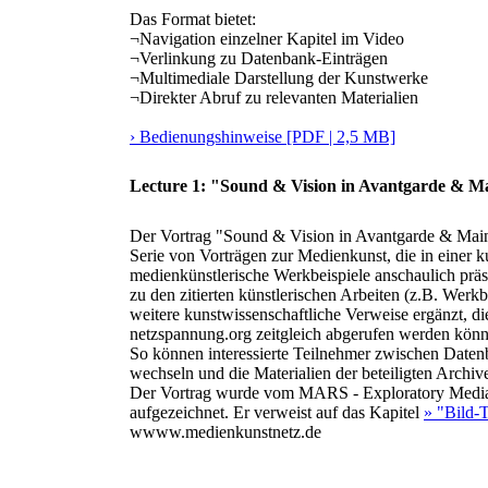
Das Format bietet:
¬
Navigation einzelner Kapitel im Video
¬
Verlinkung zu Datenbank-Einträgen
¬
Multimediale Darstellung der Kunstwerke
¬
Direkter Abruf zu relevanten Materialien
› Bedienungshinweise [PDF | 2,5 MB]
Lecture 1: "Sound & Vision in Avantgarde & M
Der Vortrag "Sound & Vision in Avantgarde & Mainst
Serie von Vorträgen zur Medienkunst, die in einer k
medienkünstlerische Werkbeispiele anschaulich präse
zu den zitierten künstlerischen Arbeiten (z.B. Wer
weitere kunstwissenschaftliche Verweise ergänzt, d
netzspannung.org zeitgleich abgerufen werden könn
So können interessierte Teilnehmer zwischen Datenb
wechseln und die Materialien der beteiligten Archiv
Der Vortrag wurde vom MARS - Exploratory Media 
aufgezeichnet. Er verweist auf das Kapitel
» "Bild-
wwww.medienkunstnetz.de