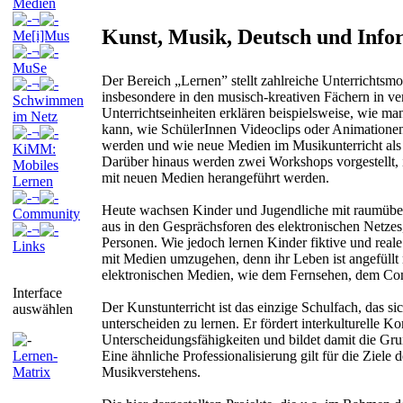
Medien
¬
Kunst, Musik, Deutsch und Info
Me[i]Mus
¬
MuSe
Der Bereich „Lernen” stellt zahlreiche Unterrichtsmo
¬
insbesondere in den musisch-kreativen Fächern in v
Schwimmen
Unterrichtseinheiten erklären beispielsweise, wie man
im Netz
kann, wie SchülerInnen Videoclips oder Animationen
¬
werden und wie neue Medien im Musikunterricht als
KiMM:
Darüber hinaus werden zwei Workshops vorgestellt,
Mobiles
mit neuen Medien herangeführt werden.
Lernen
¬
Heute wachsen Kinder und Jugendliche mit raumübe
Community
aus in den Gesprächsforen des elektronischen Netzes,
¬
Personen. Wie jedoch lernen Kinder fiktive und real
Links
mit Medien umzugehen, denn ihr Leben ist angefüllt
elektronischen Medien, wie dem Fernsehen, dem Com
Interface
Der Kunstunterricht ist das einzige Schulfach, das s
auswählen
unterscheiden zu lernen. Er fördert interkulturelle 
Unterscheidungsfähigkeiten und bildet damit die Gru
Lernen-
Eine ähnliche Professionalisierung gilt für die Ziel
Matrix
Musikverstehens.