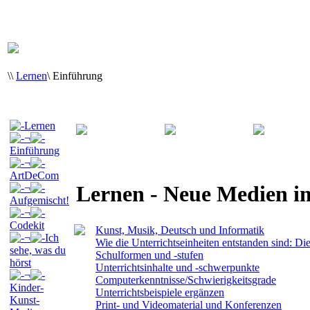
\
\
Lernen
\
Einführung
Lernen
¬
Einführung
¬
ArtDeCom
Lernen - Neue Medien i
¬
Aufgemischt!
¬
Codekit
Kunst, Musik, Deutsch und Informatik
¬
Ich
Wie die Unterrichtseinheiten entstanden sind: Di
sehe, was du
Schulformen und -stufen
hörst
Unterrichtsinhalte und -schwerpunkte
¬
Computerkenntnisse/Schwierigkeitsgrade
Kinder-
Unterrichtsbeispiele ergänzen
Kunst-
Print- und Videomaterial und Konferenzen