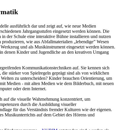
rmatik
delle ausführlich dar und zeigt auf, wie neue Medien
erschiedenen Jahrgangsstufen eingesetzt werden können. Die
 in der Schule eine interaktive Bühne installieren und nutzen
 produzieren, wie aus Abfallmaterialien „lebendige” Wesen
 Werkzeug und als Musikinstrument eingesetzt werden können.
 in denen Kinder und Jugendliche an den kreativen Umgang
rgreifenden Kommunikationstechniken auf. Sie kennen sich
 die stärker von Spielregeln geprägt sind als von wirklichen
e Welten zu unterscheiden? Kinder brauchen Orientierung, um
 mit Medien - mit alten Medien wie dem Bilderbuch, mit neuen
puter oder dem Internet.
ich auf die visuelle Wahrnehmung konzentriert, um
Kompetenzen durch die Ausbildung visueller
ndlage für das Verständnis fremder Kulturen wie der eigenen.
e des Musikunterrichts auf dem Gebiet des Hörens und