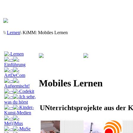
\
\
Lernen
\
KiMM: Mobiles Lernen
Lernen
¬
Einführung
¬
ArtDeCom
Mobiles Lernen
¬
Aufgemischt!
¬
Codekit
¬
Ich sehe,
was du hörst
UNterrichtsprojekte aus der 
¬
Kinder-
Kunst-Medien
¬
Me[i]Mus
¬
MuSe