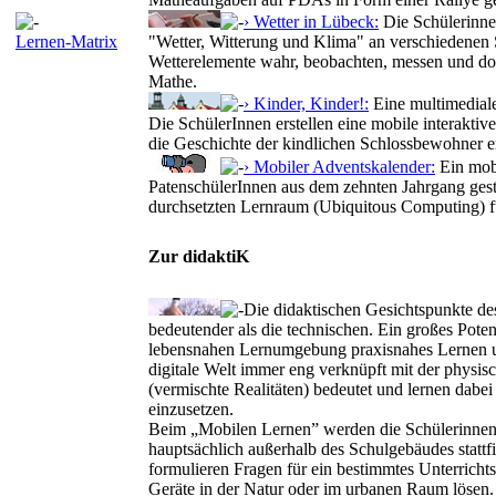
› Wetter in Lübeck:
Die Schülerinne
Lernen-Matrix
"Wetter, Witterung und Klima" an verschiedenen 
Wetterelemente wahr, beobachten, messen und do
Mathe.
› Kinder, Kinder!:
Eine multimediale
Die SchülerInnen erstellen eine mobile interaktiv
die Geschichte der kindlichen Schlossbewohner e
› Mobiler Adventskalender:
Ein mobi
PatenschülerInnen aus dem zehnten Jahrgang gesta
durchsetzten Lernraum (Ubiquitous Computing) für
Zur didaktiK
Die didaktischen Gesichtspunkte de
bedeutender als die technischen. Ein großes Potent
lebensnahen Lernumgebung praxisnahes Lernen un
digitale Welt immer eng verknüpft mit der physis
(vermischte Realitäten) bedeutet und lernen dabe
einzusetzen.
Beim „Mobilen Lernen” werden die Schülerinnen un
hauptsächlich außerhalb des Schulgebäudes stattfi
formulieren Fragen für ein bestimmtes Unterrichts
Geräte in der Natur oder im urbanen Raum lösen. 