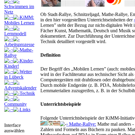
¬
Schwimmen im
Netz
Ob Stadt-Rallye, Schnitzeljagd, Mathe-Rallye, E
¬
KiMM:
in den hier vorgestellten Unterrichtseinheiten der
Mobiles Lernen
Lernen” steht der Bezug zur nicht-digitalen Welt 
¬
Fächer Kunst, Mathematik, Deutsch und Musik so
Lernmodell
dokumentiert. Zur Durchführung der Unterrichtse
¬
Technik detailliert vorgestellt wird.
Arbeitsprozesse
¬
Mathe-
Definition
Rallye
¬
Kinder,
Kinder!
Der Begriff des „Mobilen Lernen” (auch: mobiles
¬
Wetter
wird in der Fachliteratur aus technischer Sicht a
in Lübeck
Computergeräten mit drahtlosen oder drahtgebu
¬
Durch mobile Endgeräte (z. B. PDA, Mobiltelefon
Adventskalender
Lernmaterialien zuzugreifen, z. B. in der Schulbi
¬
Technik
¬
Community
Unterrichtsbeispiele
¬
Links
Folgende Unterrichtsbeispiele der KiMM-Initiativ
› Mathe-Rallye:
Mathe mal anders - f
Interface
Zahlen und Formeln aus Büchern zu pauken. Math
auswählen
Matheaufgaben auf PDAs in Form einer Rallye ge