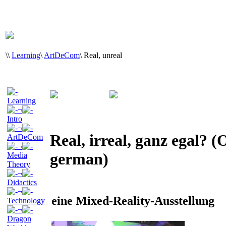
\
\
Learning
\
ArtDeCom
\
Real, unreal
Learning
¬
Intro
¬
Real, irreal, ganz egal? (
ArtDeCom
¬
german)
Media
Theory
¬
Didactics
¬
eine Mixed-Reality-Ausstellung
Technology
¬
Dragon