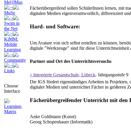
Me[i]Mus
¬
Fächerübergreifend sollen SchülerInnen lernen, mit tra
MuSe
digitalen Medien eigenverantwortlich, differenziert un
¬
Swim in
Hard- und Software:
the Net
¬
KiMM:
Um Avatare von sich selbst erstellen zu können, benö
Mobile
digitale "Werkzeuge" sind für diese Unterrichtseinheit
Learning
¬
Community
Partner und Ort des Unterrichtsversuchs
¬
Links
» Integrierte Gesamtschule, Lübeck
, Jahrgangsstufe 9
Die IGS fördert eigenständiges Arbeiten in Projekten, 
Choose
digitaler Medien und unterrichtet Fächer in größeren Zei
Interface
Fächerübergreifender Unterricht mit den 
Learning-
Matrix
Anke Goldmann (Kunst)
Georg Schopenhauer (Informatik)