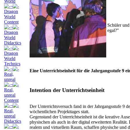
World
¬
Dragon
World
Content
Schüler und
¬
egal?"
Dragon
World
Didactics
¬
Dragon
World
Technics
¬
Eine Unterrichtseinheit für die Jahrgangsstufe 9 e
Real,
unreal
¬
Intention der Unterrichtseinheit
Real,
unreal
Content
¬
Der Unterrichtsversuch fand in der Jahrgangsstufe 9 d
Real,
wöchentlichen Projekttages statt.
unreal
Gegenstand der Unterrichtseinheit ist die kreative 
Didactics
physischen als auch in der digital erweiterten Realität
¬
realem und virtuellem Raum, schaffen physische und di