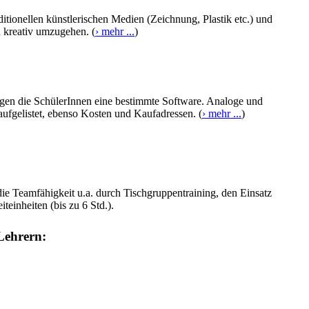
ditionellen künstlerischen Medien (Zeichnung, Plastik etc.) und
d kreativ umzugehen. (
› mehr ...
)
tigen die SchülerInnen eine bestimmte Software. Analoge und
 aufgelistet, ebenso Kosten und Kaufadressen. (
› mehr ...
)
die Teamfähigkeit u.a. durch Tischgruppentraining, den Einsatz
teinheiten (bis zu 6 Std.).
Lehrern: