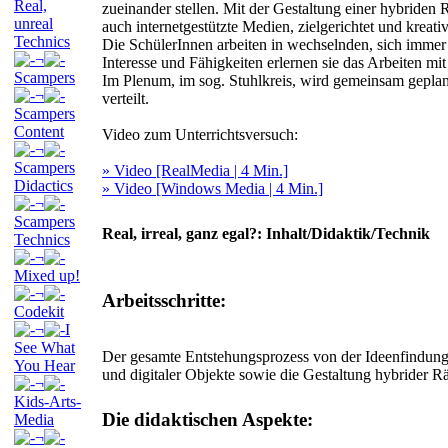
Real,
zueinander stellen. Mit der Gestaltung einer hybriden R
unreal
auch internetgestützte Medien, zielgerichtet und kreat
Technics
Die SchülerInnen arbeiten in wechselnden, sich imme
¬
Interesse und Fähigkeiten erlernen sie das Arbeiten mit
Scampers
Im Plenum, im sog. Stuhlkreis, wird gemeinsam geplant
¬
verteilt.
Scampers
Content
Video zum Unterrichtsversuch:
¬
Scampers
» Video [RealMedia | 4 Min.]
Didactics
» Video [Windows Media | 4 Min.]
¬
Scampers
Real, irreal, ganz egal?: Inhalt/Didaktik/Technik
Technics
¬
Mixed up!
¬
Arbeitsschritte:
Codekit
¬
I
See What
Der gesamte Entstehungsprozess von der Ideenfindung w
You Hear
und digitaler Objekte sowie die Gestaltung hybrider 
¬
Kids-Arts-
Die didaktischen Aspekte:
Media
¬