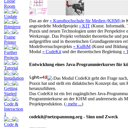
Loose
Room
¬
Update
Das an der
» Kunsthochschule für Medien (KHM)
in 
¬
angesiedelte Modellprojekt
» KIT
(Kunst. Informatik. 
Bitmirror
Praxis und neuen Technologien unter der Perspektive e
¬
Werkzeuge. Das Projekt verbindet theoretische und pr
Frame
aufgegriffen und in theoretischen Grundlagentexten er
Printer
Modellversuchsprojekts
» KuBiM
(Kunst und Bildung i
¬
Modul
» CodeKit
und der theoretischen Begleitung
» 
Further
Projects
¬
Entwicklung eines Java-Programmierkurses für kü
Tutorial
¬
Installation
Das Modul CodeKit geht der Frage nach,
¬
Praxis hat und stellt ein didaktisches Konzept dar, u
Getting
heranzuführen.
Started
Das CodeKit ist ein frei zugängliches Java-Programmarc
¬
Programmierkurse an der KHM und andererseits als Ma
Code &
Projektproduktion. (
› mehr ...
)
Interaction
1
codekit@netzspannung.org - Sinn und Zweck
¬
Code &