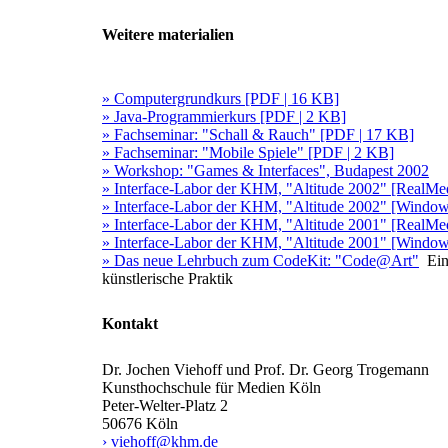
Weitere materialien
» Computergrundkurs [PDF | 16 KB]
» Java-Programmierkurs [PDF | 2 KB]
» Fachseminar: "Schall & Rauch" [PDF | 17 KB]
» Fachseminar: "Mobile Spiele" [PDF | 2 KB]
» Workshop: "Games & Interfaces", Budapest 2002
» Interface-Labor der KHM, "Altitude 2002" [RealMed
» Interface-Labor der KHM, "Altitude 2002" [Window
» Interface-Labor der KHM, "Altitude 2001" [RealMed
» Interface-Labor der KHM, "Altitude 2001" [Window
» Das neue Lehrbuch zum CodeKit: "Code@Art"
Ein
künstlerische Praktik
Kontakt
Dr. Jochen Viehoff und Prof. Dr. Georg Trogemann
Kunsthochschule für Medien Köln
Peter-Welter-Platz 2
50676 Köln
› viehoff@khm.de