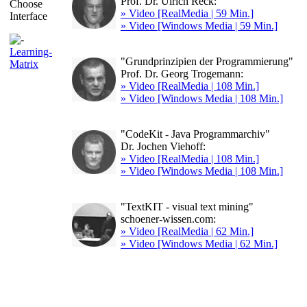
Prof. Dr. Ulrich Reck:
Choose
» Video [RealMedia | 59 Min.]
Interface
» Video [Windows Media | 59 Min.]
Learning-
"Grundprinzipien der Programmierung"
Matrix
Prof. Dr. Georg Trogemann:
» Video [RealMedia | 108 Min.]
» Video [Windows Media | 108 Min.]
"CodeKit - Java Programmarchiv"
Dr. Jochen Viehoff:
» Video [RealMedia | 108 Min.]
» Video [Windows Media | 108 Min.]
"TextKIT - visual text mining"
schoener-wissen.com:
» Video [RealMedia | 62 Min.]
» Video [Windows Media | 62 Min.]