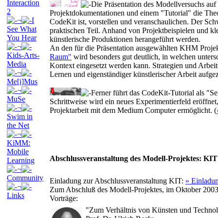
Interaction
Die Präsentation des Modellversuchs auf
2
Projektdokumentationen und einem "Tutorial" die Theo
¬
I
CodeKit ist, vorstellen und veranschaulichen. Der Sch
See What
praktischen Teil. Anhand von Projektbeispielen und k
You Hear
künstlerische Produktionen herangeführt werden.
¬
An den für die Präsentation ausgewählten KHM Proje
Kids-Arts-
Raum"
wird besonders gut deutlich, in welchen unter
Media
Kontext eingesetzt werden kann. Strategien und Arbei
¬
Lernen und eigenständiger künstlerischer Arbeit aufgez
Me[i]Mus
¬
Ferner führt das CodeKit-Tutorial als "S
MuSe
Schrittweise wird ein neues Experimentierfeld eröffnet
¬
Projektarbeit mit dem Medium Computer ermöglicht. (
Swim in
the Net
¬
KiMM:
Mobile
Abschlussveranstaltung des Modell-Projektes: KIT
Learning
¬
Community
Einladung zur Abschlussveranstaltung KIT:
» Einladu
¬
Zum Abschluß des Modell-Projektes, im Oktober 2003, 
Links
Vorträge:
"Zum Verhältnis von Künsten und Techno