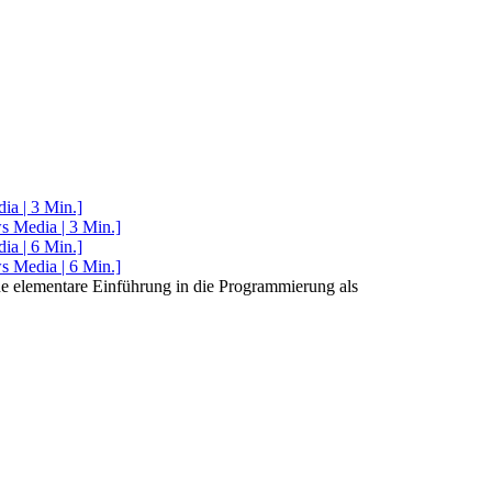
ia | 3 Min.]
s Media | 3 Min.]
ia | 6 Min.]
s Media | 6 Min.]
e elementare Einführung in die Programmierung als