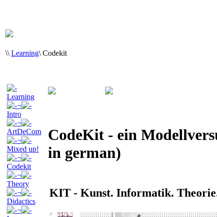
\
\
Learning
\
Codekit
Learning
¬
Intro
¬
CodeKit - ein Modellvers
ArtDeCom
¬
in german)
Mixed up!
¬
Codekit
¬
Theory
KIT - Kunst. Informatik. Theorie
¬
Didactics
¬