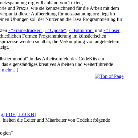
 netzspannung.org will anhand von Texten,
rie und Praxis, wie sie kennzeichnend für die Arbeit mit dem
werpunkt dieser Aufbereitung für netzspannung.org liegt im
leinen Übungen soll der Nutzer an die Java-Programmierung für
kten
› "Framedrucker"
,
› "Update"
,
› "Bitmirror"
und
› "Loser
schiedlichen Formen Programmierung im künstlerischen
tsprozesse werden sichtbar, die Verknüpfung von angeleitetem
eigt.
elbstlernmodul" in das Arbeitsumfeld des CodeKits ein.
, das eigenständiges kreatives Arbeiten und weiterführende
› mehr ...
)
ng [PDF | 139 KB]
hielten die Leiter und Mitarbeiter von Codekit folgende
logien"