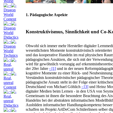
World
¬
Dragon
World
1. Pädagogische Aspekte
Content
¬
Dragon
Konstruktivismus, Sinnlichkeit und Co-K
World
Didactics
¬
Obwohl sich immer mehr Hersteller digitaler Lernmedie
Dragon
wesentlichsten Momente konstruktivistisch orientiert
World
und das kooperative Handeln im real physischen Raum.
Technics
pädagogischen Ansätzen, die sich mit der Verwendung 
¬
wird für gewöhnlich vorrangig auf erkenntnistheoreti
Real,
der 20er Jahre
› [1]
und in der neuen Reformpädagogi
unreal
kognitive Momente zu einer Rück- und Neubesinnung a
¬
Verständnis konstruktivistischer pädagogischer Theori
Real,
pädagogische Ansatz steht in der Folge einer kritischen 
unreal
Deutschland von Michael Göhlich
› [3]
und Heinz Mose
Content
digitaler Medien beim Lernen - in den USA von Seym
¬
Gemeinsam ist ihnen die besondere Beachtung des Ais
Real,
Handelns bei der abstrakten informatischen Modellbil
unreal
Ausbilden informatischer Handlungskompetenz besser 
Didactics
schaffen im Projekt ArtDeCom SchülerInnen selber dig
¬