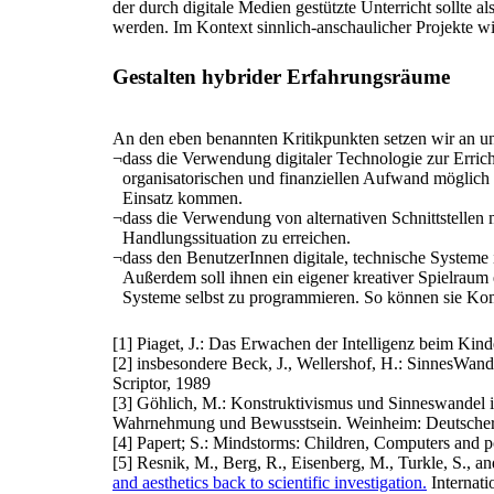
der durch digitale Medien gestützte Unterricht sollte a
werden. Im Kontext sinnlich-anschaulicher Projekte wir
Gestalten hybrider Erfahrungsräume
An den eben benannten Kritikpunkten setzen wir an u
¬
dass die Verwendung digitaler Technologie zur Erric
organisatorischen und finanziellen Aufwand möglich i
Einsatz kommen.
¬
dass die Verwendung von alternativen Schnittstellen
Handlungssituation zu erreichen.
¬
dass den BenutzerInnen digitale, technische Systeme
Außerdem soll ihnen ein eigener kreativer Spielraum e
Systeme selbst zu programmieren. So können sie Kom
[1] Piaget, J.: Das Erwachen der Intelligenz beim Kinde
[2] insbesondere Beck, J., Wellershof, H.: SinnesWand
Scriptor, 1989
[3] Göhlich, M.: Konstruktivismus und Sinneswandel i
Wahrnehmung und Bewusstsein. Weinheim: Deutscher S
[4] Papert; S.: Mindstorms: Children, Computers and 
[5] Resnik, M., Berg, R., Eisenberg, M., Turkle, S., an
and aesthetics back to scientific investigation.
Internati