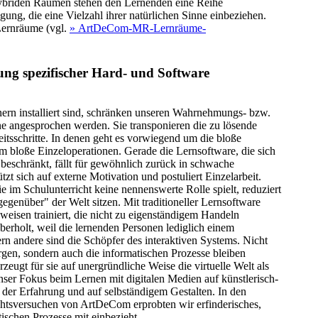
 hybriden Räumen stehen den Lernenden eine Reihe
ung, die eine Vielzahl ihrer natürlichen Sinne einbeziehen.
Lernräume (vgl.
» ArtDeCom-MR-Lernräume-
ng spezifischer Hard- und Software
ern installiert sind, schränken unseren Wahrnehmungs- bzw.
ne angesprochen werden. Sie transponieren die zu lösende
eitsschritte. In denen geht es vorwiegend um die bloße
 bloße Einzeloperationen. Gerade die Lernsoftware, die sich
 beschränkt, fällt für gewöhnlich zurück in schwache
tzt sich auf externe Motivation und postuliert Einzelarbeit.
ie im Schulunterricht keine nennenswerte Rolle spielt, reduziert
genüber" der Welt sitzen. Mit traditioneller Lernsoftware
eisen trainiert, die nicht zu eigenständigem Handeln
berholt, weil die lernenden Personen lediglich einem
rn andere sind die Schöpfer des interaktiven Systems. Nicht
rgen, sondern auch die informatischen Prozesse bleiben
eugt für sie auf unergründliche Weise die virtuelle Welt als
nser Fokus beim Lernen mit digitalen Medien auf künstlerisch-
n der Erfahrung und auf selbständigem Gestalten. In den
ichtsversuchen von ArtDeCom erprobten wir erfinderisches,
ischen Prozesse mit einbezieht.