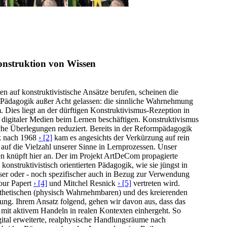
onstruktion von Wissen
n auf konstruktivistische Ansätze berufen, scheinen die
er Pädagogik außer Acht gelassen: die sinnliche Wahrnehmung
 Dies liegt an der dürftigen Konstruktivismus-Rezeption in
digitaler Medien beim Lernen beschäftigen. Konstruktivismus
sche Überlegungen reduziert. Bereits in der Reformpädagogik
k nach 1968
› [2]
kam es angesichts der Verkürzung auf rein
uf die Vielzahl unserer Sinne in Lernprozessen. Unser
en knüpft hier an. Der im Projekt ArtDeCom propagierte
konstruktivistisch orientierten Pädagogik, wie sie jüngst in
r oder - noch spezifischer auch in Bezug zur Verwendung
our Papert
› [4]
und Mitchel Resnick
› [5]
vertreten wird.
thetischen (physisch Wahrnehmbaren) und des kreierenden
dung. Ihrem Ansatz folgend, gehen wir davon aus, dass das
mit aktivem Handeln in realen Kontexten einhergeht. So
ital erweiterte, realphysische Handlungsräume nach