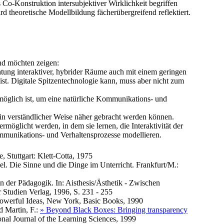
ls Co-Konstruktion intersubjektiver Wirklichkeit begriffen
d theoretische Modellbildung fächerübergreifend reflektiert.
nd möchten zeigen:
htung interaktiver, hybrider Räume auch mit einem geringen
st. Digitale Spitzentechnologie kann, muss aber nicht zum
 möglich ist, um eine natürliche Kommunikations- und
 in verständlicher Weise näher gebracht werden können.
rmöglicht werden, in dem sie lernen, die Interaktivität der
munikations- und Verhaltensprozesse modellieren.
, Stuttgart: Klett-Cotta, 1975
el. Die Sinne und die Dinge im Unterricht. Frankfurt/M.:
n der Pädagogik. In: Aisthesis/Ästhetik - Zwischen
tudien Verlag, 1996, S. 231 - 255
powerful Ideas, New York, Basic Books, 1990
d Martin, F.:
» Beyond Black Boxes: Bringing transparency
onal Journal of the Learning Sciences, 1999