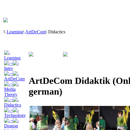
\
\
Learning
\
ArtDeCom
\
Didactics
Learning
¬
Intro
¬
ArtDeCom Didaktik (Only
ArtDeCom
¬
german)
Media
Theory
¬
Didactics
¬
Technology
¬
Dragon