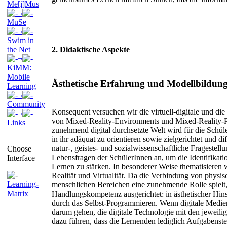
Me[i]Mus
¬
MuSe
¬
Swim in
the Net
2. Didaktische Aspekte
¬
KiMM:
Mobile
Ästhetische Erfahrung und Modellbildun
Learning
¬
Community
Konsequent versuchen wir die virtuell-digitale und die 
¬
von Mixed-Reality-Environments und Mixed-Reality-Pe
Links
zunehmend digital durchsetzte Welt wird für die Schüler
in ihr adäquat zu orientieren sowie zielgerichtet und dif
natur-, geistes- und sozialwissenschaftliche Fragestell
Choose
Lebensfragen der SchülerInnen an, um die Identifikati
Interface
Lernen zu stärken. In besonderer Weise thematisieren 
Realität und Virtualität. Da die Verbindung von physis
Learning-
menschlichen Bereichen eine zunehmende Rolle spielt,
Matrix
Handlungskompetenz ausgerichtet: in ästhetischer Hins
durch das Selbst-Programmieren. Wenn digitale Medien 
darum gehen, die digitale Technologie mit den jeweili
dazu führen, dass die Lernenden lediglich Aufgabens