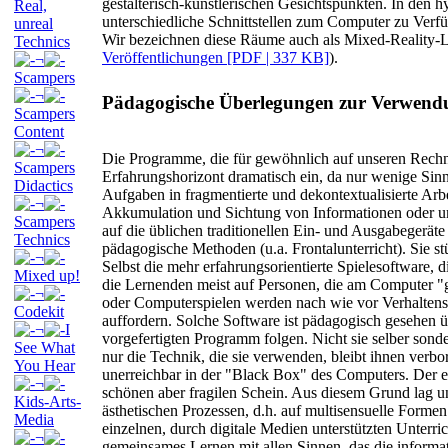
gestalterisch-künstlerischen Gesichtspunkten. In den
Real,
unterschiedliche Schnittstellen zum Computer zu Verfüg
unreal
Wir bezeichnen diese Räume auch als Mixed-Reality-
Technics
Veröffentlichungen [PDF | 337 KB]
).
¬
Scampers
¬
Pädagogische Überlegungen zur Verwendu
Scampers
Content
¬
Die Programme, die für gewöhnlich auf unseren Rechn
Scampers
Erfahrungshorizont dramatisch ein, da nur wenige Sin
Didactics
Aufgaben in fragmentierte und dekontextualisierte Arb
¬
Akkumulation und Sichtung von Informationen oder um
Scampers
auf die üblichen traditionellen Ein- und Ausgabegeräte
Technics
pädagogische Methoden (u.a. Frontalunterricht). Sie stü
¬
Selbst die mehr erfahrungsorientierte Spielesoftware, d
Mixed up!
die Lernenden meist auf Personen, die am Computer "ge
¬
oder Computerspielen werden nach wie vor Verhaltensw
Codekit
auffordern. Solche Software ist pädagogisch gesehen ü
¬
I
vorgefertigten Programm folgen. Nicht sie selber sonde
See What
nur die Technik, die sie verwenden, bleibt ihnen verbo
You Hear
unerreichbar in der "Black Box" des Computers. Der erz
¬
schönen aber fragilen Schein. Aus diesem Grund lag u
Kids-Arts-
ästhetischen Prozessen, d.h. auf multisensuelle Forme
Media
einzelnen, durch digitale Medien unterstützten Unterr
¬
gemeinsames Lernen mit allen Sinnen, das die informat