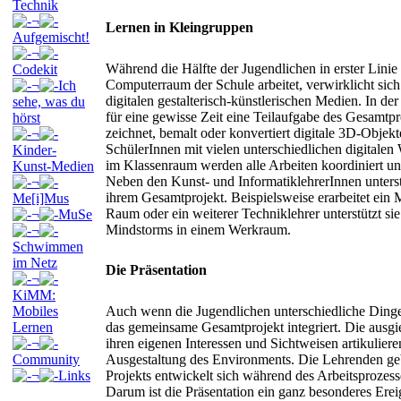
Technik
¬
Lernen in Kleingruppen
Aufgemischt!
¬
Während die Hälfte der Jugendlichen in erster Lini
Codekit
Computerraum der Schule arbeitet, verwirklicht si
¬
Ich
digitalen gestalterisch-künstlerischen Medien. In d
sehe, was du
für eine gewisse Zeit eine Teilaufgabe des Gesamtp
hörst
zeichnet, bemalt oder konvertiert digitale 3D-Objek
¬
SchülerInnen mit vielen unterschiedlichen digitalen
Kinder-
im Klassenraum werden alle Arbeiten koordiniert und
Kunst-Medien
Neben den Kunst- und InformatiklehrerInnen unterst
¬
ihrem Gesamtprojekt. Beispielsweise erarbeitet ein
Me[i]Mus
Raum oder ein weiterer Techniklehrer unterstützt si
¬
MuSe
Mindstorms in einem Werkraum.
¬
Schwimmen
im Netz
Die Präsentation
¬
KiMM:
Mobiles
Auch wenn die Jugendlichen unterschiedliche Dinge in
Lernen
das gemeinsame Gesamtprojekt integriert. Die ausgi
¬
ihren eigenen Interessen und Sichtweisen artikulier
Community
Ausgestaltung des Environments. Die Lehrenden geb
¬
Links
Projekts entwickelt sich während des Arbeitsprozes
Darum ist die Präsentation ein ganz besonderes Erei