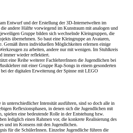
e am Entwurf und der Erstellung der 3D-Internetwelten im
ch die andere Hälfte vorwiegend im Kunstraum mit analogen und
er jeweiligen Gruppe bilden sich wechselnde Kleingruppen, die
rojekts übernehmen. So baut eine Kleingruppe an Avataren,
te. Gemäß ihren individuellen Möglichkeiten erlernen einige
 Werkzeugen zu arbeiten, andere nur mit wenigen. Im Stuhlkreis
 immer wieder reflektiert.
ützt eine Reihe weiterer FachlehrerInnen die Jugendlichen bei
 Musiklehrer mit einer Gruppe Rap-Songs in einem gesonderten
e bei der digitalen Erweiterung der Spinne mit LEGO
 unterschiedlicher Intensität ausführen, sind so doch alle in
ebigen Reflexionsphasen, in denen sich die Jugendlichen mit
en, spielen eine bedeutende Rolle in der Entstehung bzw.
en lediglich einen Rahmen vor, die konkrete Realisierung des
ses und im Konsens mit den Jugendlichen.
gnis für die SchülerInnen. Einzelne Jugendliche führen die