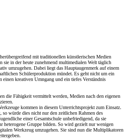
cherübergreifend mit traditionellen künstlerischen Medien
en sie in der heute zunehmend multimedialen Welt täglich
reativ umzugehen. Dabei liegt das Hauptaugenmerk auf einem
haftlichen Schülerproduktion mündet. Es geht nicht um ein
m einen kreativen Umngang und ein tiefes Verständnis
nen die Fähigkeit vermittelt werden, Medien nach den eigenen
zieren.
 Werkzeuge kommen in diesem Unterrichtsprojekt zum Einsatz.
t, so würde dies nicht nur den zeitlichen Rahmen des
Jugendliche einer Gesamtschule unbefriedigend, da sie
ehr heterogene Gruppe bilden. So wird gezielt nur wenigen
igitalen Werkzeug umzugehen. Sie sind nun die Multiplikatoren
eitergeben.