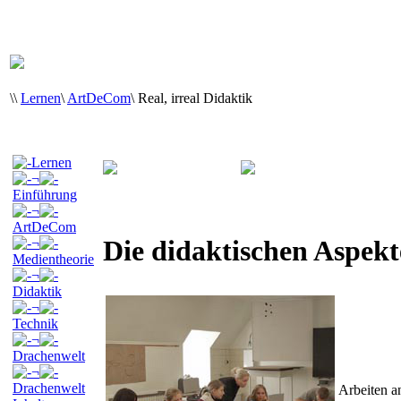
\
\
Lernen
\
ArtDeCom
\
Real, irreal Didaktik
Lernen
¬
Einführung
¬
ArtDeCom
Die didaktischen Aspekt
¬
Medientheorie
¬
Didaktik
¬
Technik
¬
Drachenwelt
¬
Drachenwelt
Arbeiten 