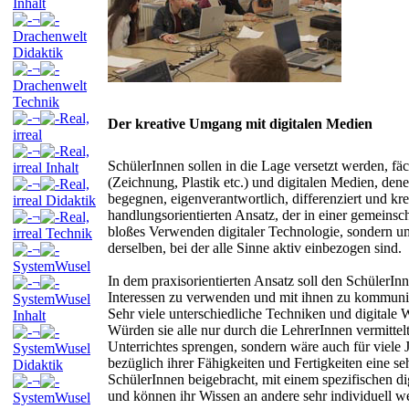
Inhalt
¬
Drachenwelt
Didaktik
¬
Drachenwelt
Technik
¬
Real,
Der kreative Umgang mit digitalen Medien
irreal
¬
Real,
SchülerInnen sollen in die Lage versetzt werden, fä
irreal Inhalt
(Zeichnung, Plastik etc.) und digitalen Medien, den
¬
Real,
begegnen, eigenverantwortlich, differenziert und k
irreal Didaktik
handlungsorientierten Ansatz, der in einer gemeinsc
¬
Real,
bloßes Verwenden digitaler Technologie, sondern u
irreal Technik
derselben, bei der alle Sinne aktiv einbezogen sind.
¬
SystemWusel
In dem praxisorientierten Ansatz soll den SchülerIn
¬
Interessen zu verwenden und mit ihnen zu kommuni
SystemWusel
Sehr viele unterschiedliche Techniken und digitale
Inhalt
Würden sie alle nur durch die LehrerInnen vermittel
¬
Unterrichtes sprengen, sondern wäre auch für viele 
SystemWusel
bezüglich ihrer Fähigkeiten und Fertigkeiten eine s
Didaktik
SchülerInnen beigebracht, mit einem spezifischen d
¬
und können ihr Wissen an andere sehr individuell w
SystemWusel