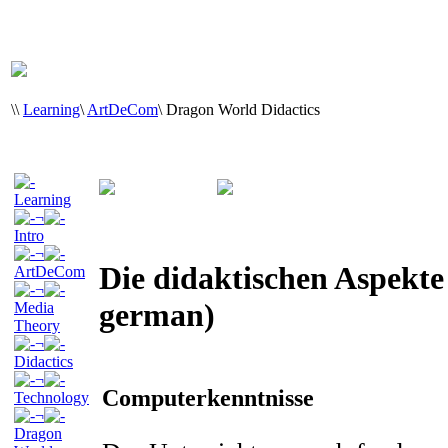
\
\
Learning
\
ArtDeCom
\
Dragon World Didactics
Learning
¬
Intro
¬
Die didaktischen Aspekte 
ArtDeCom
¬
german)
Media
Theory
¬
Didactics
¬
Computerkenntnisse
Technology
¬
Dragon