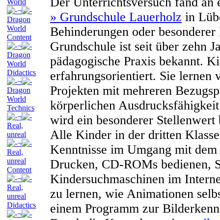
Der Unterrichtsversuch fand an e
World
¬
» Grundschule Lauerholz
in Lübe
Dragon
World
Behinderungen oder besonderer 
Content
Grundschule ist seit über zehn J
¬
Dragon
pädagogische Praxis bekannt. Ki
World
Didactics
erfahrungsorientiert. Sie lernen 
¬
Projekten mit mehreren Bezugsp
Dragon
World
körperlichen Ausdrucksfähigkeit
Technics
¬
wird ein besonderer Stellenwert
Real,
Alle Kinder in der dritten Klass
unreal
¬
Kenntnisse im Umgang mit dem 
Real,
unreal
Drucken, CD-ROMs bedienen, Su
Content
Kindersuchmaschinen im Internet
¬
Real,
zu lernen, wie Animationen selbs
unreal
Didactics
einem Programm zur Bilderkenn
¬