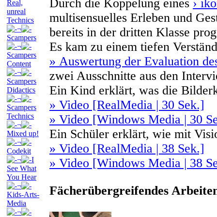
Durch die Koppelung eines
› ik
Real,
unreal
multisensuelles Erleben und Gest
Technics
¬
bereits in der dritten Klasse pr
Scampers
Es kam zu einem tiefen Verständ
¬
Scampers
» Auswertung der Evaluation des
Content
¬
zwei Ausschnitte aus den Interv
Scampers
Ein Kind erklärt, was die Bilde
Didactics
¬
» Video [RealMedia | 30 Sek.]
Scampers
Technics
» Video [Windows Media | 30 Se
¬
Ein Schüler erklärt, wie mit V
Mixed up!
¬
» Video [RealMedia | 38 Sek.]
Codekit
¬
I
» Video [Windows Media | 38 Se
See What
You Hear
¬
Fächerübergreifendes Arbeite
Kids-Arts-
Media
¬