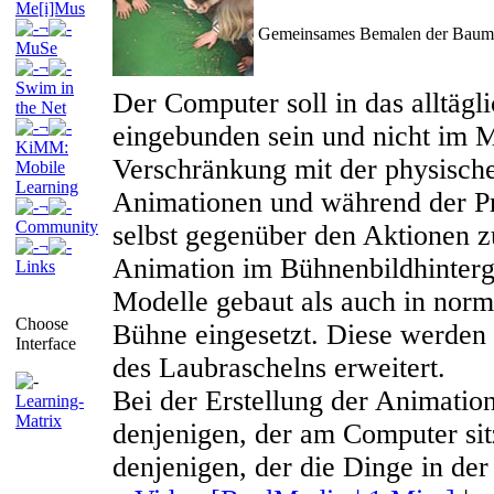
Me[i]Mus
¬
Gemeinsames Bemalen der Baum
MuSe
¬
Swim in
Der Computer soll in das alltäg
the Net
¬
eingebunden sein und nicht im Mi
KiMM:
Verschränkung mit der physische
Mobile
Learning
Animationen und während der P
¬
Community
selbst gegenüber den Aktionen z
¬
Animation im Bühnenbildhinterg
Links
Modelle gebaut als auch in norma
Choose
Bühne eingesetzt. Diese werden
Interface
des Laubraschelns erweitert.
Bei der Erstellung der Animation
Learning-
Matrix
denjenigen, der am Computer sit
denjenigen, der die Dinge in der