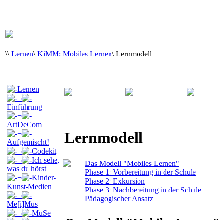
\
\
Lernen
\
KiMM: Mobiles Lernen
\
Lernmodell
Lernen
¬
Einführung
¬
ArtDeCom
Lernmodell
¬
Aufgemischt!
¬
Codekit
¬
Ich sehe,
Das Modell "Mobiles Lernen"
was du hörst
Phase 1: Vorbereitung in der Schule
¬
Kinder-
Phase 2: Exkursion
Kunst-Medien
Phase 3: Nachbereitung in der Schule
¬
Pädagogischer Ansatz
Me[i]Mus
¬
MuSe