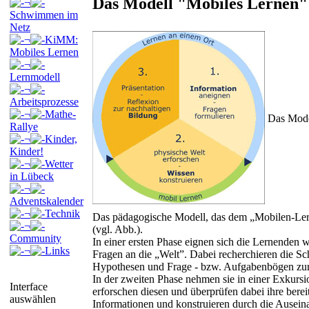
Das Modell "Mobiles Lernen"
¬
Schwimmen im
Netz
¬
KiMM:
Mobiles Lernen
¬
Lernmodell
¬
Arbeitsprozesse
¬
Mathe-
Das Model
Rallye
¬
Kinder,
Kinder!
¬
Wetter
in Lübeck
¬
Adventskalender
¬
Technik
Das pädagogische Modell, das dem „Mobilen-Lerne
¬
(vgl. Abb.).
Community
In einer ersten Phase eignen sich die Lernenden 
¬
Links
Fragen an die „Welt”. Dabei recherchieren die Sc
Hypothesen und Frage - bzw. Aufgabenbögen zur
In der zweiten Phase nehmen sie in einer Exkurs
Interface
erforschen diesen und überprüfen dabei ihre berei
auswählen
Informationen und konstruieren durch die Ausei