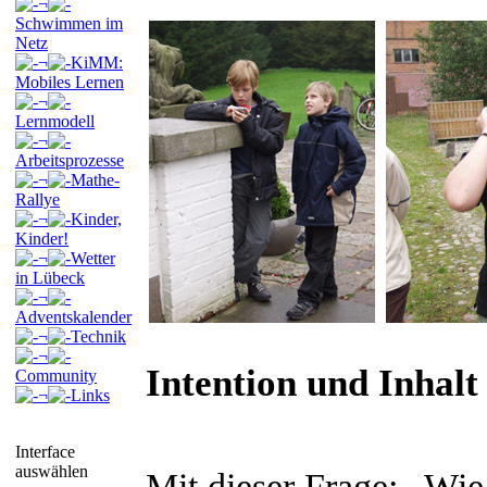
¬
Schwimmen im
Netz
¬
KiMM:
Mobiles Lernen
¬
Lernmodell
¬
Arbeitsprozesse
¬
Mathe-
Rallye
¬
Kinder,
Kinder!
¬
Wetter
in Lübeck
¬
Adventskalender
¬
Technik
¬
Intention und Inhalt
Community
¬
Links
Interface
auswählen
Mit dieser Frage: „Wi