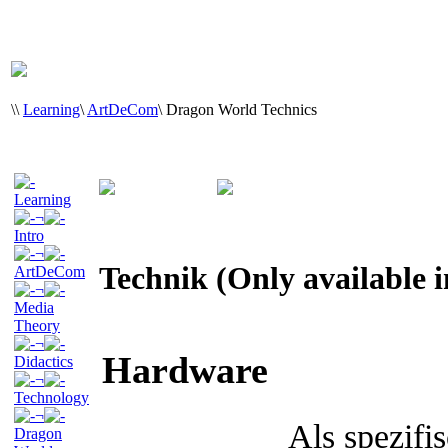
\
\
Learning
\
ArtDeCom
\
Dragon World Technics
Learning
¬
Intro
¬
Technik (Only available 
ArtDeCom
¬
Media
Theory
¬
Hardware
Didactics
¬
Technology
¬
Als spezif
Dragon