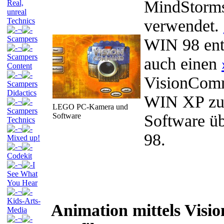
MindStorm
Real,
unreal
Technics
verwendet.
¬
Scampers
WIN 98 entw
¬
Scampers
auch einen
Content
¬
VisionCom
Scampers
Didactics
WIN XP zu 
¬
LEGO PC-Kamera und
Scampers
Software
Software üb
Technics
¬
98.
Mixed up!
¬
Codekit
¬
I
See What
You Hear
¬
Kids-Arts-
Animation mittels Vis
Media
¬