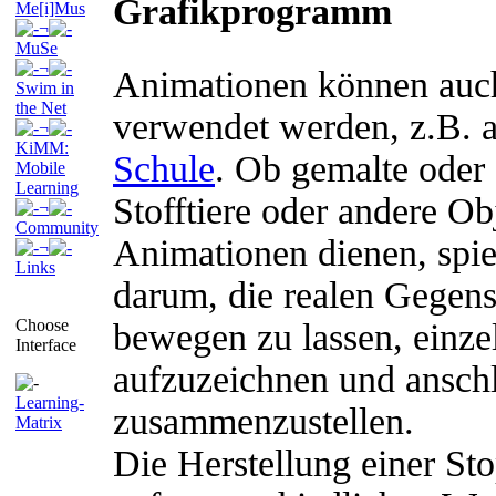
Grafikprogramm
Me[i]Mus
¬
MuSe
¬
Animationen können auch
Swim in
the Net
verwendet werden, z.B. 
¬
KiMM:
Schule
. Ob gemalte oder 
Mobile
Learning
Stofftiere oder andere Ob
¬
Community
Animationen dienen, spiel
¬
Links
darum, die realen Gegen
Choose
bewegen zu lassen, einzel
Interface
aufzuzeichnen und ansch
Learning-
zusammenzustellen.
Matrix
Die Herstellung einer S