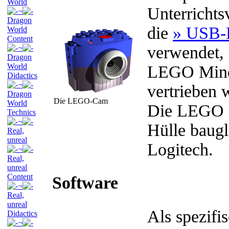
World
Unterrichts
¬
Dragon
die
» USB-
World
Content
verwendet, 
¬
Dragon
World
LEGO Mind
Didactics
¬
vertrieben 
Dragon
Die LEGO-Cam
World
Die LEGO C
Technics
¬
Hülle baug
Real,
unreal
Logitech.
¬
Real,
unreal
Content
Software
¬
Real,
unreal
Als spezif
Didactics
¬