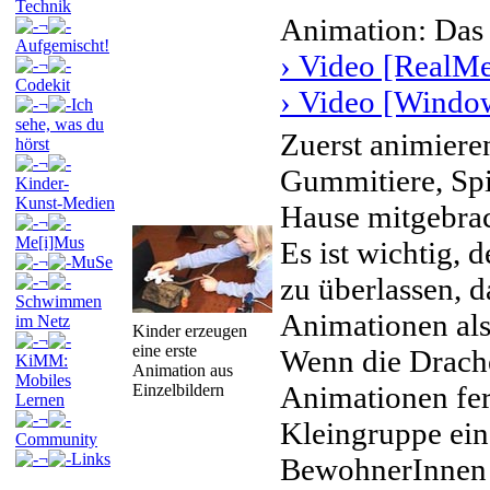
Technik
Animation: Das 
¬
Aufgemischt!
› Video [RealMe
¬
Codekit
› Video [Window
¬
Ich
sehe, was du
Zuerst animiere
hörst
¬
Gummitiere, Spie
Kinder-
Kunst-Medien
Hause mitgebrac
¬
Me[i]Mus
Es ist wichtig, 
¬
MuSe
zu überlassen, d
¬
Schwimmen
Animationen als
im Netz
Kinder erzeugen
¬
eine erste
Wenn die Drach
KiMM:
Animation aus
Mobiles
Animationen fert
Einzelbildern
Lernen
¬
Kleingruppe ein
Community
¬
Links
BewohnerInnen 