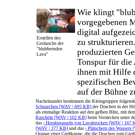
Wie klingt "bl
vorgegebenen M
digital aufgeze
Erstellen des
zu strukturiere
Geräuschs der
"blubbernden
produzierten Ge
Lava"
Tonspur für die
ihnen mit Hilfe
spezifischen B
auf der Bühne z
Nacheinander bestimmen die Kleingruppen folgende 
Schnarchen [WAV | 695 KB]
der Drachen in der H
als einmalige Reaktion auf den gelben Blitz, mit d
Rascheln [WAV | 102 KB]
beim Verstecken unter d
das
› Herabprasseln von Lavabrocken [WAV | 167 
[WAV | 377 KB]
und das
› Plätschern des Wassers
Orange einer Gießkanne, die die Drachen zum Gieß