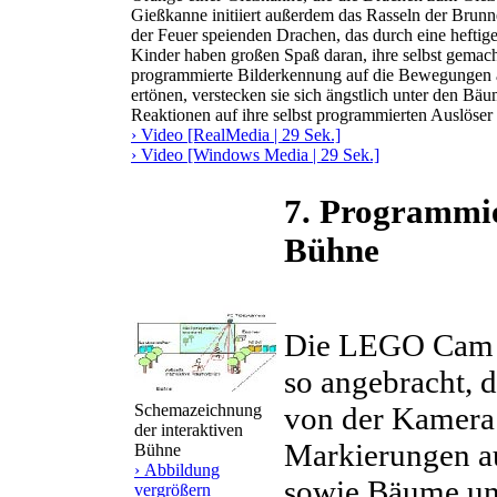
Gießkanne initiiert außerdem das Rasseln der Brunn
der Feuer speienden Drachen, das durch eine heftig
Kinder haben großen Spaß daran, ihre selbst gemac
programmierte Bilderkennung auf die Bewegungen a
ertönen, verstecken sie sich ängstlich unter den Bä
Reaktionen auf ihre selbst programmierten Auslöser
› Video [RealMedia | 29 Sek.]
› Video [Windows Media | 29 Sek.]
7. Programmie
Bühne
Die LEGO Cam w
so angebracht, 
Schemazeichnung
von der Kamera
der interaktiven
Markierungen a
Bühne
› Abbildung
sowie Bäume und
vergrößern