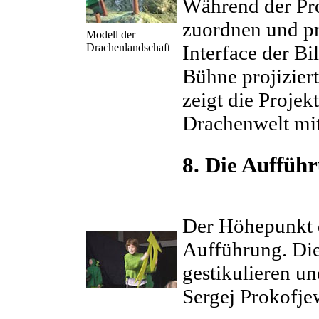
Während der Pr
zuordnen und pr
Modell der
Drachenlandschaft
Interface der B
Bühne projizier
zeigt die Projek
Drachenwelt mit
8. Die Auffüh
Der Höhepunkt de
Aufführung. Di
gestikulieren u
Sergej Prokofje