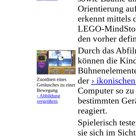
Orientierung a
erkennt mittels
LEGO-MindStor
den vorher defin
Durch das Abfil
können die Kind
Bühnenelemente
der
› ikonische
Zuordnen eines
Geräusches zu einer
Computer so zu 
Bewegung
› Abbildung
bestimmten Ger
vergrößern
reagiert.
Spielerisch test
sie sich im Sic