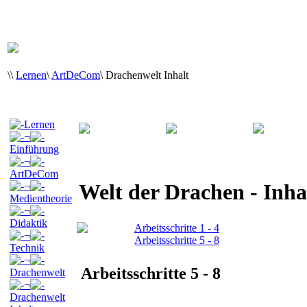
\
\
Lernen
\
ArtDeCom
\
Drachenwelt Inhalt
Lernen
¬
Einführung
¬
ArtDeCom
Welt der Drachen - Inha
¬
Medientheorie
¬
Didaktik
Arbeitsschritte 1 - 4
¬
Arbeitsschritte 5 - 8
Technik
¬
Arbeitsschritte 5 - 8
Drachenwelt
¬
Drachenwelt