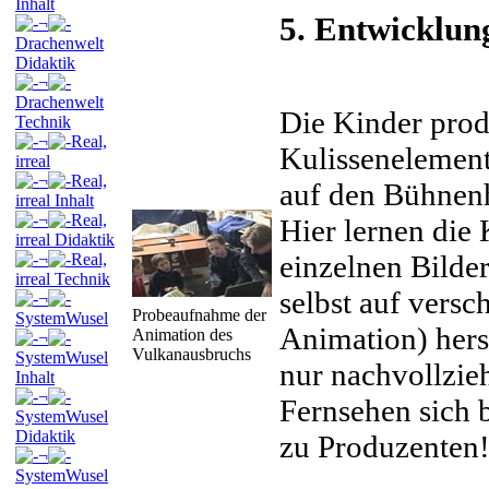
Inhalt
5. Entwicklun
¬
Drachenwelt
Didaktik
¬
Drachenwelt
Die Kinder prod
Technik
¬
Real,
Kulissenelement
irreal
¬
Real,
auf den Bühnenh
irreal Inhalt
¬
Real,
Hier lernen die 
irreal Didaktik
einzelnen Bilder
¬
Real,
irreal Technik
selbst auf vers
¬
Probeaufnahme der
SystemWusel
Animation) hers
Animation des
¬
Vulkanausbruchs
SystemWusel
nur nachvollzie
Inhalt
¬
Fernsehen sich 
SystemWusel
Didaktik
zu Produzenten
¬
SystemWusel