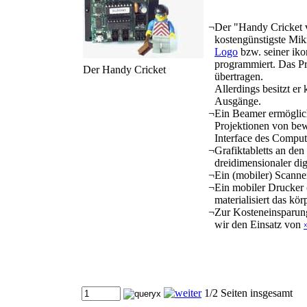
¬
Der "Handy Cricket v
kostengünstigste Mik
Logo
bzw. seiner ik
programmiert. Das Pr
Der Handy Cricket
übertragen.
Allerdings besitzt er
Ausgänge.
¬
Ein Beamer ermöglich
Projektionen von bew
Interface des Comput
¬
Grafiktabletts an den
dreidimensionaler di
¬
Ein (mobiler) Scanner
¬
Ein mobiler Drucker 
materialisiert das kö
¬
Zur Kosteneinsparun
wir den Einsatz von
1/2 Seiten insgesamt