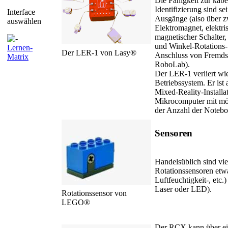
Die Fähigkeit zur kabe
Identifizierung sind s
Interface
Ausgänge (also über z
auswählen
Elektromagnet, elektr
magnetischer Schalter,
und Winkel-Rotations-
Lernen-
Der LER-1 von Lasy®
Anschluss von Fremds
Matrix
RoboLab).
Der LER-1 verliert wie
Betriebssystem. Er ist 
Mixed-Reality-Installa
Mikrocomputer mit mög
der Anzahl der Notebo
Sensoren
Handelsüblich sind vi
Rotationssensoren etw
Luftfeuchtigkeit-, et
Laser oder LED).
Rotationssensor von
LEGO®
Der RCX kann über ei