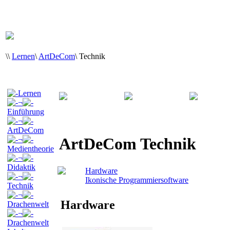
\
\
Lernen
\
ArtDeCom
\
Technik
Lernen
¬
Einführung
¬
ArtDeCom
ArtDeCom Technik
¬
Medientheorie
¬
Didaktik
Hardware
¬
Ikonische Programmiersoftware
Technik
¬
Hardware
Drachenwelt
¬
Drachenwelt