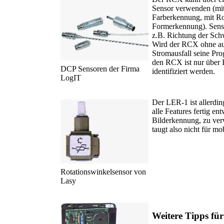
Sensor verwenden (mi
Farberkennung, mit R
Formerkennung). Senso
z.B. Richtung der Sch
Wird der RCX ohne ausr
Stromausfall seine P
den RCX ist nur über 
DCP Sensoren der Firma
identifiziert werden.
LogIT
Der LER-1 ist allerdi
alle Features fertig en
Bilderkennung, zu ver
taugt also nicht für m
Rotationswinkelsensor von
Lasy
Weitere Tipps fü