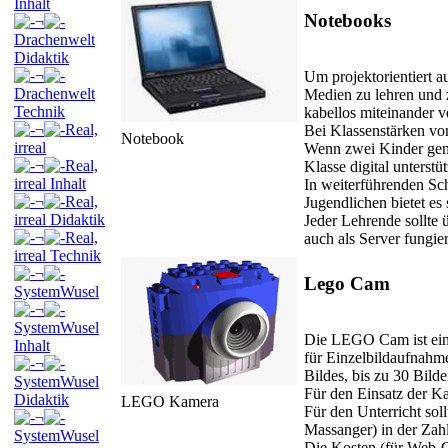
Inhalt
Notebooks
¬
Drachenwelt
Didaktik
¬
Um projektorientiert au
Drachenwelt
Medien zu lehren und z
Technik
kabellos miteinander v
¬
Real,
Bei Klassenstärken von
Notebook
irreal
Wenn zwei Kinder geme
¬
Real,
Klasse digital unterstü
irreal Inhalt
In weiterführenden Sc
¬
Real,
Jugendlichen bietet es
irreal Didaktik
Jeder Lehrende sollte 
¬
Real,
auch als Server fungier
irreal Technik
¬
Lego Cam
SystemWusel
¬
SystemWusel
Die LEGO Cam ist ein
Inhalt
für Einzelbildaufnahm
¬
Bildes, bis zu 30 Bild
SystemWusel
Für den Einsatz der K
Didaktik
LEGO Kamera
Für den Unterricht 
¬
Massanger) in der Zah
SystemWusel
Die Kosten (für Web-C