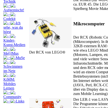
Technik
ca. EUR 45. Die LEGO 
¬
Spielberg Movie Maker)
Aufgemischt!
¬
Codekit
¬
Ich
Mikrocomputer
sehe, was du
hörst
¬
Der RCX (Robotic Com
Kinder-
(Mikrocomputer). In ih
Kunst-Medien
32KB externen RAM u
¬
wie etwa LEGO Mindst
Der RCX von LEGO®
Me[i]Mus
(Motoren, Lampen, etc.
¬
MuSe
und viele weitere Sen
¬
Infrarotschnittstelle.
Schwimmen
und dem RCX oder me
im Netz
wird an einem Compute
¬
Betriebssystemen (nic
KiMM:
Im Internet stehen wei
Mobiles
(JAVA, Perl, RCX-CC,
Lernen
über ein Display das u
¬
zum Mobile Learning) 
Community
Der LER-1 von LASY®
¬
Links
Die Programme können