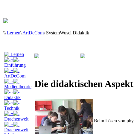
\
\
Lernen
\
ArtDeCom
\
SystemWusel Didaktik
Lernen
¬
Einführung
¬
ArtDeCom
Die didaktischen Aspekt
¬
Medientheorie
¬
Didaktik
¬
Technik
¬
Drachenwelt
Beim Lösen von phys
¬
Drachenwelt