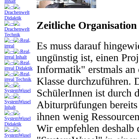
Inhalt
¬
Drachenwelt
Didaktik
Zeitliche Organisation
¬
Drachenwelt
Technik
¬
Real,
Es muss darauf hingewi
irreal
¬
Real,
ungünstig ist, einen Pr
irreal Inhalt
¬
Real,
Informatik" erstmals a
irreal Didaktik
¬
Real,
Klasse durchzuführen. 
irreal Technik
¬
SchülerInnen ist durch 
SystemWusel
¬
SystemWusel
Abiturprüfungen bereits
Inhalt
¬
ihnen wenig Ressourcen 
SystemWusel
Didaktik
Wir empfehlen deshalb d
¬
SystemWusel