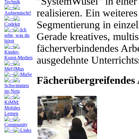
"SystemWusel" in einer 
Technik
¬
realisieren. Ein weiteres
Aufgemischt!
¬
Segmentierung in einzel
Codekit
¬
Ich
Gerade kreatives, multis
sehe, was du
hörst
fächerverbindendes Arbei
¬
Kinder-
ausgedehnte Unterrichts
Kunst-Medien
¬
Me[i]Mus
¬
MuSe
Fächerübergreifendes
¬
Schwimmen
im Netz
¬
KiMM:
Mobiles
Lernen
¬
Community
¬
Links