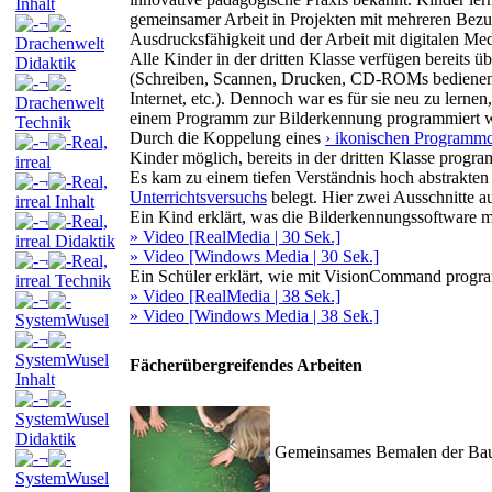
Inhalt
gemeinsamer Arbeit in Projekten mit mehreren Bezu
¬
Ausdrucksfähigkeit und der Arbeit mit digitalen Me
Drachenwelt
Alle Kinder in der dritten Klasse verfügen bereit
Didaktik
(Schreiben, Scannen, Drucken, CD-ROMs bedienen,
¬
Internet, etc.). Dennoch war es für sie neu zu lerne
Drachenwelt
einem Programm zur Bilderkennung programmiert 
Technik
Durch die Koppelung eines
› ikonischen Programm
¬
Real,
Kinder möglich, bereits in der dritten Klasse progra
irreal
Es kam zu einem tiefen Verständnis hoch abstrakten
¬
Real,
Unterrichtsversuchs
belegt. Hier zwei Ausschnitte a
irreal Inhalt
Ein Kind erklärt, was die Bilderkennungssoftware m
¬
Real,
» Video [RealMedia | 30 Sek.]
irreal Didaktik
» Video [Windows Media | 30 Sek.]
¬
Real,
Ein Schüler erklärt, wie mit VisionCommand progra
irreal Technik
» Video [RealMedia | 38 Sek.]
¬
» Video [Windows Media | 38 Sek.]
SystemWusel
¬
SystemWusel
Fächerübergreifendes Arbeiten
Inhalt
¬
SystemWusel
Didaktik
Gemeinsames Bemalen der Ba
¬
SystemWusel