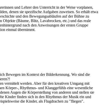
hrerinnen und Lehrer den Unterricht in der Weise vorplanen,
bilden, denen sie spezifische Aufgaben zuweisen. So erhält etwa
Geschichte und den Bewegungsabläufen auf der Bühne zu
n Objekte (Bäume, Blitz, Lavabrocken, etc.) und das reale
nenhintergrund nach den Anweisungen der ersten Gruppe
ktion einmal übernimmt.
 sich Bewegen im Kontext der Bilderkennung. Wo sind die
ieren?!
gen vermittelt werden. Aber für den kreativen Umgang mit
genen Körper-, Rhythmus- und Klanggefühls eine wesentliche
ndenen Augen die Körperstellung von anderen und stellen sie
 Die Kinder finden sich in den Rhythmus der Musik ein und
ispielsweise die Kinder, als Flugdrachen zu "fliegen".