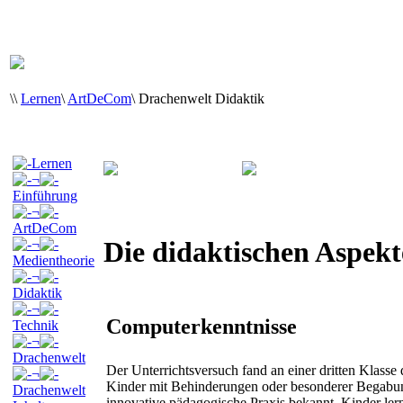
\
\
Lernen
\
ArtDeCom
\
Drachenwelt Didaktik
Lernen
¬
Einführung
¬
ArtDeCom
Die didaktischen Aspekt
¬
Medientheorie
¬
Didaktik
¬
Computerkenntnisse
Technik
¬
Drachenwelt
Der Unterrichtsversuch fand an einer dritten Klasse
¬
Kinder mit Behinderungen oder besonderer Begabung i
Drachenwelt
innovative pädagogische Praxis bekannt. Kinder lerne