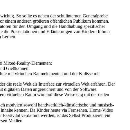
 wichtig. So sollte es neben der schulinternen Generalprobe
vor einem anderen größeren öffentlichen Publikum kommen.
ikatoren für den Umgang und die Handhabung spezifischer
 die Präsentationen und Erläuterungen von Kindern führen
m Lernen.
ei Mixed-Reality-Elementen:
 und Gießkannen
Bühne mit virtuellen Raumelementen und der Kulisse mit
 die reale Welt als Interface zur virtuellen Welt erfahren. Der
t digitalen Daten angereichert und von der Software
em virtuellen Raum wird auf diese Weise eng mit der realen
hoch motiviert sowohl handwerklich-künstlerische und musisch-
he Inhalte kennen. Da Kinder heute via Fernsehen, Home-Video
r Passivität verdammt werden, ist das Selbst-Produzieren ein
iesen Medien.