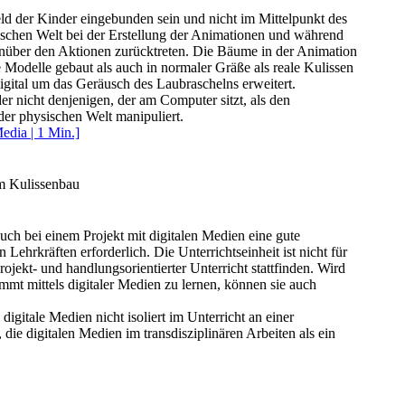
ld der Kinder eingebunden sein und nicht im Mittelpunkt des
ischen Welt bei der Erstellung der Animationen und während
nüber den Aktionen zurücktreten. Die Bäume in der Animation
Modelle gebaut als auch in normaler Gräße als reale Kulissen
gital um das Geräusch des Laubraschelns erweitert.
er nicht denjenigen, der am Computer sitzt, als den
der physischen Welt manipuliert.
dia | 1 Min.]
m Kulissenbau
uch bei einem Projekt mit digitalen Medien eine gute
ehrkräften erforderlich. Die Unterrichtseinheit ist nicht für
rojekt- und handlungsorientierter Unterricht stattfinden. Wird
mmt mittels digitaler Medien zu lernen, können sie auch
digitale Medien nicht isoliert im Unterricht an einer
 die digitalen Medien im transdisziplinären Arbeiten als ein