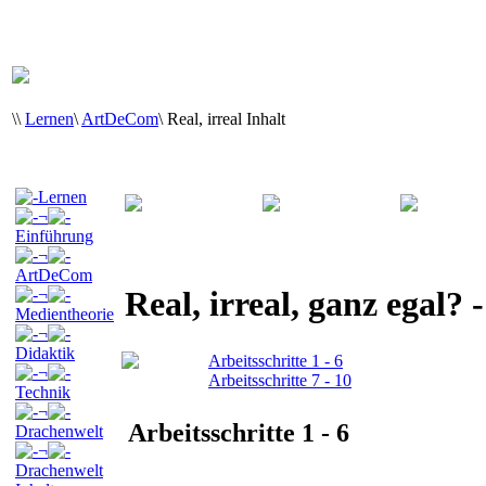
\
\
Lernen
\
ArtDeCom
\
Real, irreal Inhalt
Lernen
¬
Einführung
¬
ArtDeCom
Real, irreal, ganz egal? 
¬
Medientheorie
¬
Didaktik
Arbeitsschritte 1 - 6
¬
Arbeitsschritte 7 - 10
Technik
¬
Arbeitsschritte 1 - 6
Drachenwelt
¬
Drachenwelt