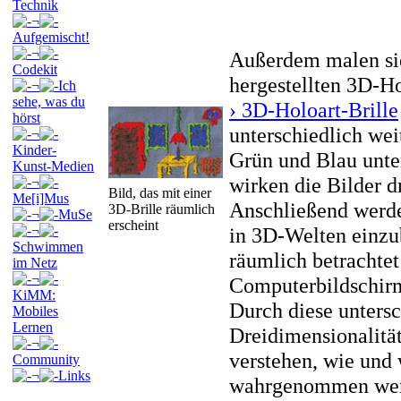
Technik
¬
Aufgemischt!
¬
Außerdem malen sie
Codekit
hergestellten 3D-Ho
¬
Ich
sehe, was du
› 3D-Holoart-Brille
hörst
unterschiedlich we
¬
Kinder-
Grün und Blau unte
Kunst-Medien
wirken die Bilder d
¬
Bild, das mit einer
Me[i]Mus
Anschließend werden
3D-Brille räumlich
¬
MuSe
erscheint
¬
in 3D-Welten einzu
Schwimmen
räumlich betrachte
im Netz
¬
Computerbildschir
KiMM:
Durch diese unters
Mobiles
Lernen
Dreidimensionalität
¬
verstehen, wie und
Community
¬
Links
wahrgenommen wer