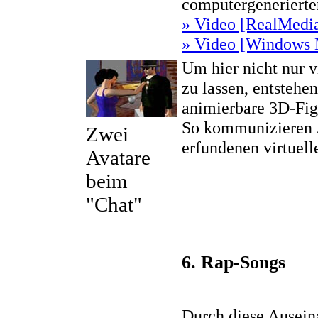
computergeneriert
» Video [RealMedia
» Video [Windows M
Um hier nicht nur v
zu lassen, entstehen
animierbare 3D-Fig
So kommunizieren Av
Zwei
erfundenen virtuell
Avatare
beim
"Chat"
6. Rap-Songs
Durch diese Ausein