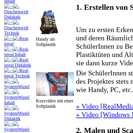
Inhalt
1. Erstellen von
¬
Drachenwelt
Didaktik
¬
Drachenwelt
Um zu ersten Erkenn
Technik
und deren Räumlichk
¬
Real,
Handy als
irreal
Softplastik
SchülerInnen zu Beg
¬
Real,
Plastiktüten und Al
irreal Inhalt
¬
Real,
sie dann kurze Vid
irreal Didaktik
¬
Real,
Die SchülerInnen st
irreal Technik
des Projektes stets 
¬
SystemWusel
wie Handy, PC, etc.
¬
SystemWusel
Kurzvideo mit einer
Inhalt
» Video [RealMedia 
Softplastik
¬
» Video [Windows M
SystemWusel
Didaktik
¬
2. Malen und Sc
SystemWusel