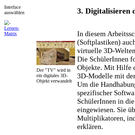
Interface
3. Digitalisieren
auswählen
Lernen-
In diesem Arbeitssc
Matrix
(Softplastiken) auc
virtuelle 3D-Welten
Die SchülerInnen fo
Objekte. Mit Hilfe d
Der "TV" wird in
3D-Modelle mit d
ein digitales 3D-
Objekt verwandelt
Um die Handhabung 
spezifischer Softwa
SchülerInnen in di
eingewiesen. Sie ü
Multiplikatoren, in
erklären.