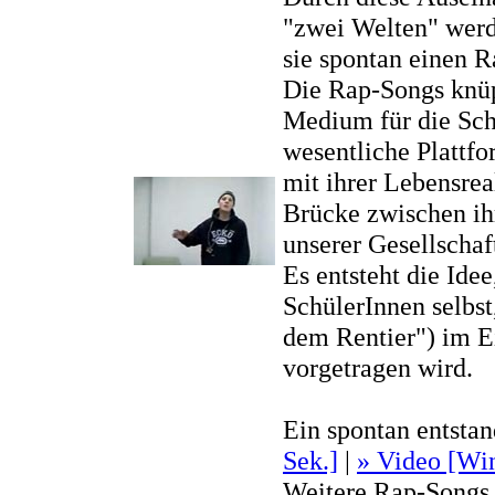
"zwei Welten" werde
sie spontan einen R
Die Rap-Songs knüp
Medium für die Schü
wesentliche Plattfor
mit ihrer Lebensrea
Brücke zwischen ih
unserer Gesellschaf
Es entsteht die Idee
SchülerInnen selbs
dem Rentier") im E
vorgetragen wird.
Ein spontan entsta
Sek.]
|
» Video [Wi
Weitere Rap-Songs 