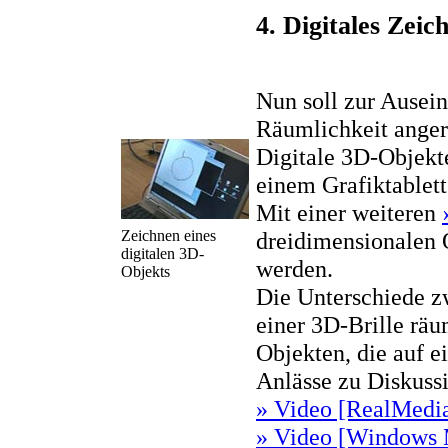
4. Digitales Zei
Nun soll zur Ausein
Räumlichkeit anger
Digitale 3D-Objekt
einem Grafiktablet
Mit einer weiteren
Zeichnen eines
dreidimensionalen 
digitalen 3D-
werden.
Objekts
Die Unterschiede zw
einer 3D-Brille räu
Objekten, die auf e
Anlässe zu Diskuss
» Video [RealMedia
» Video [Windows M