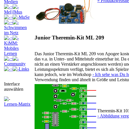
» Produktwebsite
Medien
¬
Me[i]Mus
¬
MuSe
¬
Schwimmen
im Netz
Junior Theremin-Kit ML 209
¬
KiMM:
Mobiles
Lernen
Das Junior Theremin-Kit ML 209 von Apogee kostet 
¬
das v.a. in Unter- und Mittelstufe einsetzbar ist. 
Community
nicht an einen Verstärker angeschlossen werden) un
¬
Links
Leistungsspektrum verfügt, bietet es sich als Spiel
kann jedoch, wie im Workshop
› Ich sehe was Du h
Verwendung finden und ähnelt in Größe und Leistu
Interface
auswählen
Lernen-Matrix
Theremin-Kit 10
› Abbildung verg