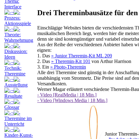
Thema:
Interface
Drei Thereminbausätze für den
¬
Prozess:
Aktionsspiele
Einschlägige Websites bieten die verschiedensten 
¬
musikalischen Bereich liegt, werden hier die meisten
Theorie:
denn sie sind kostengünstiger und variabel einsetzba
Wahrnehmung
Aus der Reihe der verschiedenen Anbieter haben wir 
¬
eignen:
Diskussion:
1. Das
» Junior Theremin-Kit ML 209
Ideen
2. Das
» Theremin-Kit 101
von Arthur Harrison
¬
3. Ein
» Photo-Theremin
Technik:
Alle drei Theremine sind günstig in der Anschaffung
Theremine
unabhängig vom Stromnetz. Die Preise sind auf de
¬
Versandkosten.
Ausstellung
Werner Magar erläutert verschiedene Theremin-Baus
¬
› Video [RealMedia | 18 Min.]
Resultate
› Video [Windows Media | 18 Min.]
¬
Glossar
¬
Theremine im
Unterricht
¬
Junior Theremin
Kinder-Kunst-