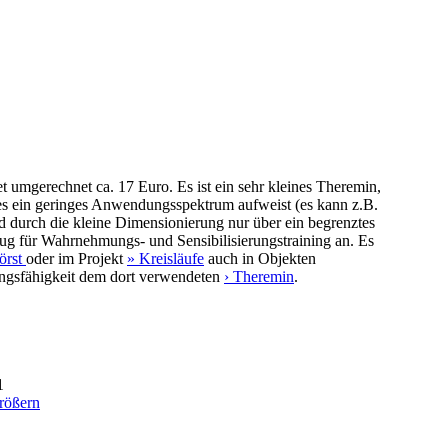
umgerechnet ca. 17 Euro. Es ist ein sehr kleines Theremin,
Da es ein geringes Anwendungsspektrum aufweist (es kann z.B.
d durch die kleine Dimensionierung nur über ein begrenztes
zeug für Wahrnehmungs- und Sensibilisierungstraining an. Es
örst
oder im Projekt
» Kreisläufe
auch in Objekten
ngsfähigkeit dem dort verwendeten
› Theremin
.
1
rößern