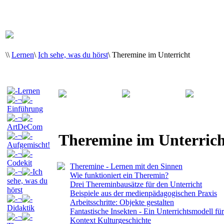
\
\
Lernen
\
Ich sehe, was du hörst
\
Theremine im Unterricht
Lernen
¬
Einführung
¬
ArtDeCom
Theremine im Unterrich
¬
Aufgemischt!
¬
Codekit
Theremine - Lernen mit den Sinnen
¬
Ich
Wie funktioniert ein Theremin?
sehe, was du
Drei Thereminbausätze für den Unterricht
hörst
Beispiele aus der medienpädagogischen Praxis
¬
Arbeitsschritte: Objekte gestalten
Didaktik
Fantastische Insekten - Ein Unterrichtsmodell fü
¬
Kontext Kulturgeschichte