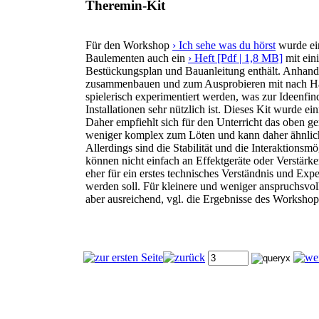
Theremin-Kit
Für den Workshop
› Ich sehe was du hörst
wurde ein
Baulementen auch ein
› Heft [Pdf | 1,8 MB]
mit ein
Bestückungsplan und Bauanleitung enthält. Anhand 
zusammenbauen und zum Ausprobieren mit nach Hau
spielerisch experimentiert werden, was zur Ideen
Installationen sehr nützlich ist. Dieses Kit wurde e
Daher empfiehlt sich für den Unterricht das oben g
weniger komplex zum Löten und kann daher ähnlich
Allerdings sind die Stabilität und die Interaktionsm
können nicht einfach an Effektgeräte oder Verstärk
eher für ein erstes technisches Verständnis und Exper
werden soll. Für kleinere und weniger anspruchsvol
aber ausreichend, vgl. die Ergebnisse des Worksho