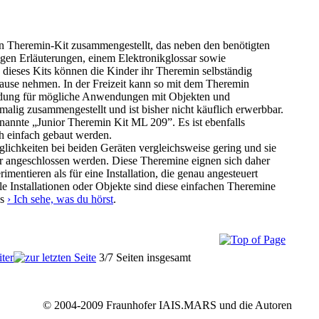
 Theremin-Kit zusammengestellt, das neben den benötigten
igen Erläuterungen, einem Elektronikglossar sowie
dieses Kits können die Kinder ihr Theremin selbständig
se nehmen. In der Freizeit kann so mit dem Theremin
findung für mögliche Anwendungen mit Objekten und
inmalig zusammengestellt und ist bisher nicht käuflich erwerbbar.
enannte „Junior Theremin Kit ML 209”. Es ist ebenfalls
 einfach gebaut werden.
öglichkeiten bei beiden Geräten vergleichsweise gering und sie
er angeschlossen werden. Diese Theremine eignen sich daher
imentieren als für eine Installation, die genau angesteuert
le Installationen oder Objekte sind diese einfachen Theremine
ps
› Ich sehe, was du hörst
.
3/7 Seiten insgesamt
© 2004-2009 Fraunhofer IAIS.MARS und die Autoren