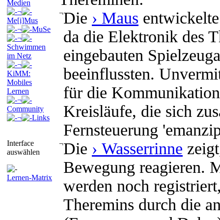
Medien
¬
¬
Die
› Maus
entwickelte
Me[i]Mus
¬
MuSe
da die Elektronik des 
¬
Schwimmen
eingebauten Spielzeuga
im Netz
¬
beeinflussten. Unvermit
KiMM:
Mobiles
für die Kommunikation 
Lernen
¬
Kreisläufe, die sich z
Community
¬
Links
Fernsteuerung 'emanzipi
Interface
¬
Die
› Wasserrinne
zeigt
auswählen
Bewegung reagieren. 
Lernen-Matrix
werden noch registriert
Theremins durch die an