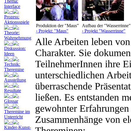
Thema:
Interface
¬
Prozess:
Aktionsspiele
Produktion der "Maus"
Aufbau der "Wasserrinne"
¬
› Projekt: "Maus"
› Projekt "Wasserrinne"
Theorie:
Wahrnehmung
Alle Arbeiten leben von
¬
Diskussion:
Charakter. Sie dokument
Ideen
¬
TeilnehmerInnen ihre E
Technik:
Theremine
unterschiedlichen Arbei
¬
Ausstellung
überraschende Präsenta
¬
Resultate
ließen. Es entstanden 
¬
Glossar
gewohnter Erfahrungen
¬
Theremine im
Zusammenhänge von ele
Unterricht
¬
Kinder-Kunst-
Thereminen: