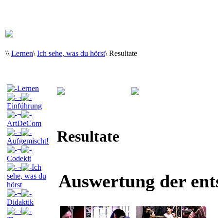
\
\
Lernen
\
Ich sehe, was du hörst
\
Resultate
Lernen
¬
Einführung
¬
ArtDeCom
Resultate
¬
Aufgemischt!
¬
Codekit
¬
Ich
Auswertung der ent
sehe, was du
hörst
¬
Didaktik
¬