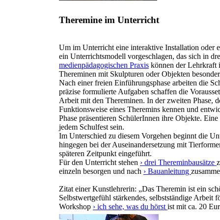
Theremine im Unterricht
Um im Unterricht eine interaktive Installation oder
ein Unterrichtsmodell vorgeschlagen, das sich in dr
medienpädagogischen Praxis
können der Lehrkraft 
Thereminen mit Skulpturen oder Objekten besonder
Nach einer freien Einführungsphase arbeiten die S
präzise formulierte Aufgaben schaffen die Vorauss
Arbeit mit den Thereminen. In der zweiten Phase, de
Funktionsweise eines Theremins kennen und entwicke
Phase präsentieren SchülerInnen ihre Objekte. Eine 
jedem Schulfest sein.
Im Unterschied zu diesem Vorgehen beginnt die Unt
hingegen bei der Auseinandersetzung mit Tierforme
späteren Zeitpunkt eingeführt.
Für den Unterricht stehen
› drei Thereminbausätze
z
einzeln besorgen und nach
› Bauanleitung
zusammenb
Zitat einer Kunstlehrerin: „Das Theremin ist ein sc
Selbstwertgefühl stärkendes, selbstständige Arbeit
Workshop
› ich sehe, was du hörst
ist mit ca. 20 Eu