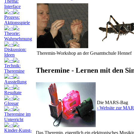
Thema:
Interface
¬
Prozess:
Aktionsspiele
¬
Theorie:
Wahrnehmung
¬
Diskussion:
Theremin-Workshop an der Gesamtschule Hennef
Ideen
¬
Technik:
Theremine - Lernen mit den Si
Theremine
¬
Ausstellung
¬
Resultate
¬
Die MARS-Bag
Glossar
› Website zur MA
¬
Theremine im
Unterricht
¬
Kinder-Kunst-
Das Theremin, eigentlich ein elektronisches Musikin