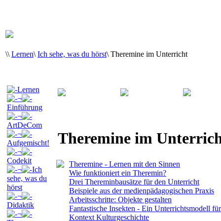
\
\
Lernen
\
Ich sehe, was du hörst
\
Theremine im Unterricht
Lernen
¬
Einführung
¬
ArtDeCom
Theremine im Unterrich
¬
Aufgemischt!
¬
Codekit
Theremine - Lernen mit den Sinnen
¬
Ich
Wie funktioniert ein Theremin?
sehe, was du
Drei Thereminbausätze für den Unterricht
hörst
Beispiele aus der medienpädagogischen Praxis
¬
Arbeitsschritte: Objekte gestalten
Didaktik
Fantastische Insekten - Ein Unterrichtsmodell fü
¬
Kontext Kulturgeschichte