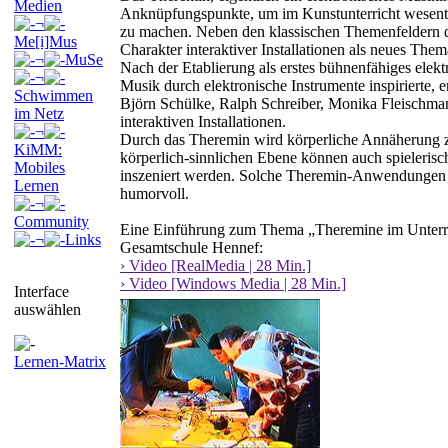
Medien
Anknüpfungspunkte, um im Kunstunterricht wesentli
¬
zu machen. Neben den klassischen Themenfeldern d
Me[i]Mus
Charakter interaktiver Installationen als neues The
¬
MuSe
Nach der Etablierung als erstes bühnenfähiges elekt
¬
Musik durch elektronische Instrumente inspirierte, 
Schwimmen
Björn Schülke, Ralph Schreiber, Monika Fleischman
im Netz
interaktiven Installationen.
¬
Durch das Theremin wird körperliche Annäherung z
KiMM:
körperlich-sinnlichen Ebene können auch spieleri
Mobiles
inszeniert werden. Solche Theremin-Anwendungen v
Lernen
humorvoll.
¬
Community
Eine Einführung zum Thema „Theremine im Unterri
¬
Links
Gesamtschule Hennef:
› Video [RealMedia | 28 Min.]
› Video [Windows Media | 28 Min.]
Interface
auswählen
Lernen-Matrix