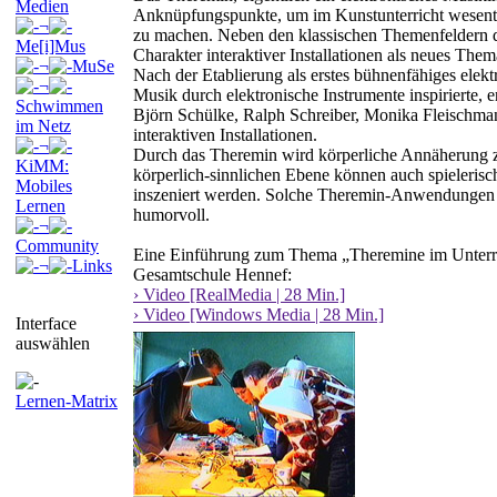
Medien
Anknüpfungspunkte, um im Kunstunterricht wesentli
¬
zu machen. Neben den klassischen Themenfeldern d
Me[i]Mus
Charakter interaktiver Installationen als neues The
¬
MuSe
Nach der Etablierung als erstes bühnenfähiges elekt
¬
Musik durch elektronische Instrumente inspirierte, 
Schwimmen
Björn Schülke, Ralph Schreiber, Monika Fleischman
im Netz
interaktiven Installationen.
¬
Durch das Theremin wird körperliche Annäherung z
KiMM:
körperlich-sinnlichen Ebene können auch spieleri
Mobiles
inszeniert werden. Solche Theremin-Anwendungen v
Lernen
humorvoll.
¬
Community
Eine Einführung zum Thema „Theremine im Unterri
¬
Links
Gesamtschule Hennef:
› Video [RealMedia | 28 Min.]
› Video [Windows Media | 28 Min.]
Interface
auswählen
Lernen-Matrix