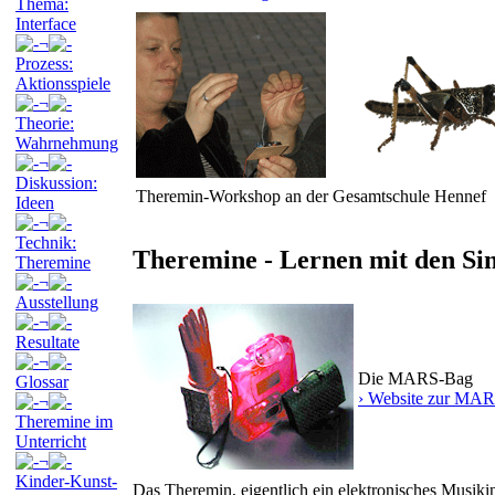
Thema:
Interface
¬
Prozess:
Aktionsspiele
¬
Theorie:
Wahrnehmung
¬
Diskussion:
Theremin-Workshop an der Gesamtschule Hennef
Ideen
¬
Technik:
Theremine - Lernen mit den Si
Theremine
¬
Ausstellung
¬
Resultate
¬
Die MARS-Bag
Glossar
› Website zur MA
¬
Theremine im
Unterricht
¬
Kinder-Kunst-
Das Theremin, eigentlich ein elektronisches Musikin