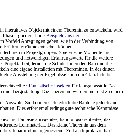
 ein interaktives Objekt mit einem Theremin zu entwickeln, wird
ei Phasen gliedert. Die
› Beispiele aus der
im Vorfeld Anregungen geben, wie in der Verbindung von
e Erfahrungsräume entstehen können.
chülerInnen in Projektgruppen. Spielerische Momente und
etzungen und notwendigen Erfahrungswerte für die weitere
r Projektarbeit, lernen die SchülerInnen den Bau und die
ln eine eigene Installation mit Thereminen. In der dritten
kleine Ausstellung der Ergebnisse kann ein Glanzlicht bei
errichtsreihe
› Fantastische Insekten
für Jahrgangsstufe 7/8
n und Tiergestaltung. Die Theremine werden hier erst zu einem
ur Auswahl. Sie können sich jedoch die Bauteile jedoch auch
auen. Dies erfordert allerdings gute technische Kenntnisse.
hönes und Fantasie anregendes, handlungsorientiertes, das
 förderndes Lehrmaterial...Das kleine Theremin aus dem
ro bezahlbar und in angemessener Zeit auch praktizierbar.”