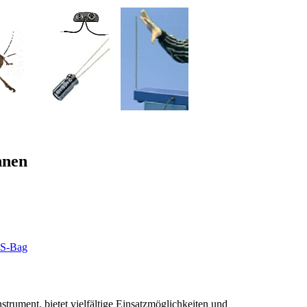
nnen
RS-Bag
strument, bietet vielfältige Einsatzmöglichkeiten und