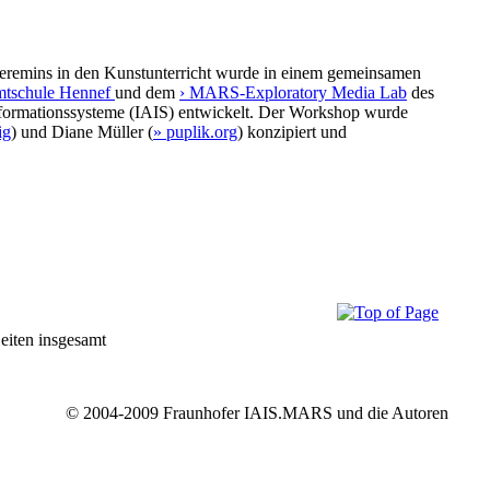
heremins in den Kunstunterricht wurde in einem gemeinsamen
mtschule Hennef
und dem
› MARS-Exploratory Media Lab
des
 Informationssysteme (IAIS) entwickelt. Der Workshop wurde
ig
) und Diane Müller (
» puplik.org
) konzipiert und
Seiten insgesamt
© 2004-2009 Fraunhofer IAIS.MARS und die Autoren