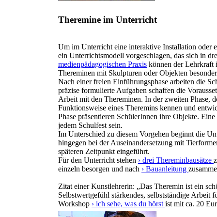
Theremine im Unterricht
Um im Unterricht eine interaktive Installation oder
ein Unterrichtsmodell vorgeschlagen, das sich in dr
medienpädagogischen Praxis
können der Lehrkraft 
Thereminen mit Skulpturen oder Objekten besonder
Nach einer freien Einführungsphase arbeiten die S
präzise formulierte Aufgaben schaffen die Vorauss
Arbeit mit den Thereminen. In der zweiten Phase, de
Funktionsweise eines Theremins kennen und entwicke
Phase präsentieren SchülerInnen ihre Objekte. Eine 
jedem Schulfest sein.
Im Unterschied zu diesem Vorgehen beginnt die Unt
hingegen bei der Auseinandersetzung mit Tierforme
späteren Zeitpunkt eingeführt.
Für den Unterricht stehen
› drei Thereminbausätze
z
einzeln besorgen und nach
› Bauanleitung
zusammenb
Zitat einer Kunstlehrerin: „Das Theremin ist ein sc
Selbstwertgefühl stärkendes, selbstständige Arbeit
Workshop
› ich sehe, was du hörst
ist mit ca. 20 Eu