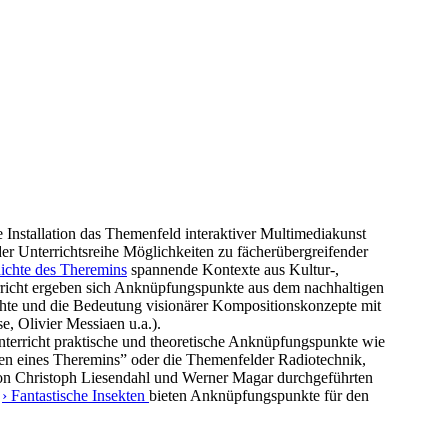
ve Installation das Themenfeld interaktiver Multimediakunst
 der Unterrichtsreihe Möglichkeiten zu fächerübergreifender
ichte des Theremins
spannende Kontexte aus Kultur-,
rricht ergeben sich Anknüpfungspunkte aus dem nachhaltigen
chte und die Bedeutung visionärer Kompositionskonzepte mit
e, Olivier Messiaen u.a.).
unterricht praktische und theoretische Anknüpfungspunkte wie
ten eines Theremins” oder die Themenfelder Radiotechnik,
n Christoph Liesendahl und Werner Magar durchgeführten
e
› Fantastische Insekten
bieten Anknüpfungspunkte für den