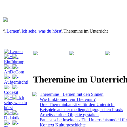
\
\
Lernen
\
Ich sehe, was du hörst
\
Theremine im Unterricht
Lernen
¬
Einführung
¬
ArtDeCom
Theremine im Unterrich
¬
Aufgemischt!
¬
Codekit
Theremine - Lernen mit den Sinnen
¬
Ich
Wie funktioniert ein Theremin?
sehe, was du
Drei Thereminbausätze für den Unterricht
hörst
Beispiele aus der medienpädagogischen Praxis
¬
Arbeitsschritte: Objekte gestalten
Didaktik
Fantastische Insekten - Ein Unterrichtsmodell fü
¬
Kontext Kulturgeschichte