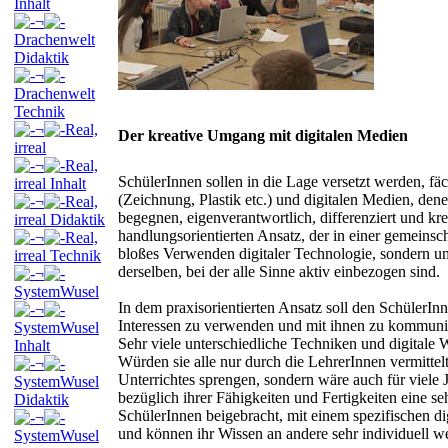
Inhalt
¬
Drachenwelt
Didaktik
¬
Drachenwelt
Technik
¬
Real,
Der kreative Umgang mit digitalen Medien
irreal
¬
Real,
SchülerInnen sollen in die Lage versetzt werden, fä
irreal Inhalt
(Zeichnung, Plastik etc.) und digitalen Medien, den
¬
Real,
begegnen, eigenverantwortlich, differenziert und k
irreal Didaktik
handlungsorientierten Ansatz, der in einer gemeinsc
¬
Real,
bloßes Verwenden digitaler Technologie, sondern u
irreal Technik
derselben, bei der alle Sinne aktiv einbezogen sind.
¬
SystemWusel
In dem praxisorientierten Ansatz soll den SchülerIn
¬
Interessen zu verwenden und mit ihnen zu kommuni
SystemWusel
Sehr viele unterschiedliche Techniken und digitale
Inhalt
Würden sie alle nur durch die LehrerInnen vermittel
¬
Unterrichtes sprengen, sondern wäre auch für viele 
SystemWusel
bezüglich ihrer Fähigkeiten und Fertigkeiten eine s
Didaktik
SchülerInnen beigebracht, mit einem spezifischen d
¬
und können ihr Wissen an andere sehr individuell w
SystemWusel