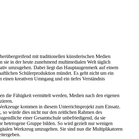
cherübergreifend mit traditionellen künstlerischen Medien
en sie in der heute zunehmend multimedialen Welt täglich
reativ umzugehen. Dabei liegt das Hauptaugenmerk auf einem
haftlichen Schülerproduktion mündet. Es geht nicht um ein
m einen kreativen Umngang und ein tiefes Verständnis
nen die Fähigkeit vermittelt werden, Medien nach den eigenen
zieren.
 Werkzeuge kommen in diesem Unterrichtsprojekt zum Einsatz.
t, so würde dies nicht nur den zeitlichen Rahmen des
Jugendliche einer Gesamtschule unbefriedigend, da sie
ehr heterogene Gruppe bilden. So wird gezielt nur wenigen
igitalen Werkzeug umzugehen. Sie sind nun die Multiplikatoren
eitergeben.