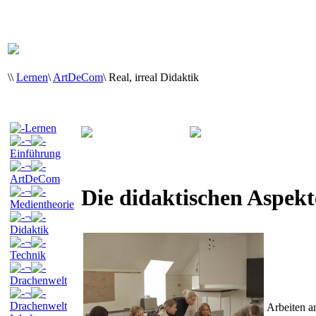
\
\
Lernen
\
ArtDeCom
\
Real, irreal Didaktik
Lernen
¬
Einführung
¬
ArtDeCom
Die didaktischen Aspekt
¬
Medientheorie
¬
Didaktik
¬
Technik
¬
Drachenwelt
¬
Drachenwelt
Arbeiten 