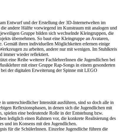
e am Entwurf und der Erstellung der 3D-Internetwelten im
ch die andere Hälfte vorwiegend im Kunstraum mit analogen und
er jeweiligen Gruppe bilden sich wechselnde Kleingruppen, die
rojekts übernehmen. So baut eine Kleingruppe an Avataren,
te. Gemäß ihren individuellen Möglichkeiten erlernen einige
 Werkzeugen zu arbeiten, andere nur mit wenigen. Im Stuhlkreis
 immer wieder reflektiert.
ützt eine Reihe weiterer FachlehrerInnen die Jugendlichen bei
 Musiklehrer mit einer Gruppe Rap-Songs in einem gesonderten
e bei der digitalen Erweiterung der Spinne mit LEGO
 unterschiedlicher Intensität ausführen, sind so doch alle in
ebigen Reflexionsphasen, in denen sich die Jugendlichen mit
en, spielen eine bedeutende Rolle in der Entstehung bzw.
en lediglich einen Rahmen vor, die konkrete Realisierung des
ses und im Konsens mit den Jugendlichen.
gnis für die SchülerInnen. Einzelne Jugendliche führen die