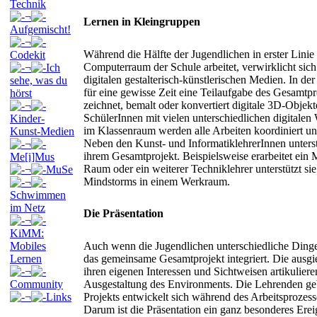
Technik
¬
Lernen in Kleingruppen
Aufgemischt!
¬
Während die Hälfte der Jugendlichen in erster Lini
Codekit
Computerraum der Schule arbeitet, verwirklicht si
¬
Ich
digitalen gestalterisch-künstlerischen Medien. In d
sehe, was du
für eine gewisse Zeit eine Teilaufgabe des Gesamtp
hörst
zeichnet, bemalt oder konvertiert digitale 3D-Objek
¬
SchülerInnen mit vielen unterschiedlichen digitalen
Kinder-
im Klassenraum werden alle Arbeiten koordiniert und
Kunst-Medien
Neben den Kunst- und InformatiklehrerInnen unterst
¬
ihrem Gesamtprojekt. Beispielsweise erarbeitet ein
Me[i]Mus
Raum oder ein weiterer Techniklehrer unterstützt si
¬
MuSe
Mindstorms in einem Werkraum.
¬
Schwimmen
im Netz
Die Präsentation
¬
KiMM:
Mobiles
Auch wenn die Jugendlichen unterschiedliche Dinge in
Lernen
das gemeinsame Gesamtprojekt integriert. Die ausgi
¬
ihren eigenen Interessen und Sichtweisen artikulier
Community
Ausgestaltung des Environments. Die Lehrenden geb
¬
Links
Projekts entwickelt sich während des Arbeitsprozes
Darum ist die Präsentation ein ganz besonderes Erei