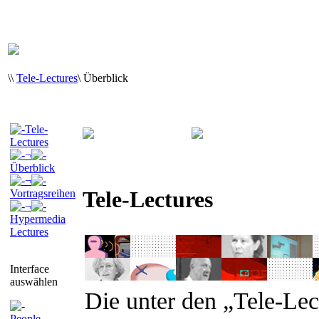
\
\
Tele-Lectures
\
Überblick
Tele-
Lectures
¬
Überblick
¬
Tele-Lectures
Vortragsreihen
¬
Hypermedia
Lectures
Interface
auswählen
Die unter den „Tele-Le
People