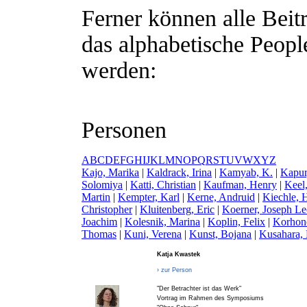
Ferner können alle Beit
das alphabetische People
werden:
Personen
A
B
C
D
E
F
G
H
I
J
K
L
M
N
O
P
Q
R
S
T
U
V
W
X
Y
Z
K
ajo, Marika
|
K
aldrack, Irina
|
K
amyab, K.
|
K
apur
Solomiya
|
K
atti, Christian
|
K
aufman, Henry
|
K
eel
Martin
|
K
empter, Karl
|
K
erne, Andruid
|
K
iechle, 
Christopher
|
K
luitenberg, Eric
|
K
oerner, Joseph L
Joachim
|
K
olesnik, Marina
|
K
oplin, Felix
|
K
orhon
Thomas
|
K
uni, Verena
|
K
unst, Bojana
|
K
usahara,