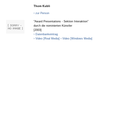
Thom Kubli
› zur Person
"Award Presentations - Sektion Interaktion"
durch die nominierten Künstler
[2003]
› Datenbankeintrag
› Video [Real Media]
› Video [Windows Media]