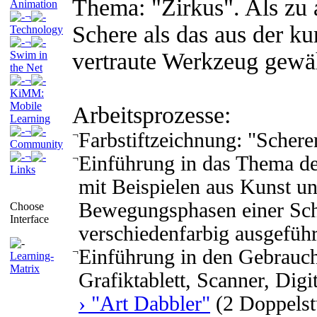
Thema: "Zirkus". Als zu 
Animation
¬
Schere als das aus der ku
Technology
¬
vertraute Werkzeug gewäh
Swim in
the Net
¬
KiMM:
Mobile
Arbeitsprozesse:
Learning
¬
¬
Farbstiftzeichnung: "Schere
Community
¬
¬
Einführung in das Thema d
Links
mit Beispielen aus Kunst un
Bewegungsphasen einer Sch
Choose
Interface
verschiedenfarbig ausgeführ
¬
Einführung in den Gebrauch
Learning-
Matrix
Grafiktablett, Scanner, Dig
› "Art Dabbler"
(2 Doppelst