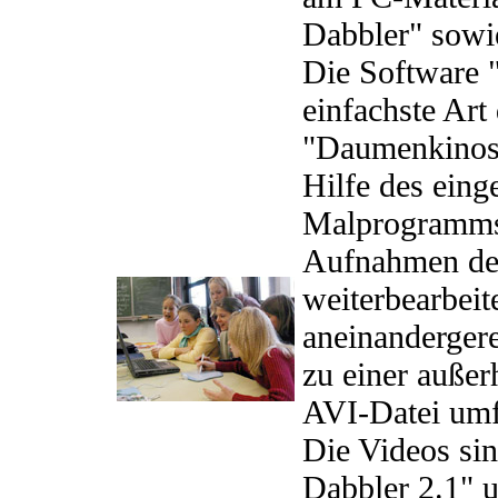
Dabbler" sowi
Die Software 
einfachste Art
"Daumenkinos"
Hilfe des eing
Malprogramms.
Aufnahmen der
weiterbearbei
aneinanderger
zu einer auße
AVI-Datei umf
Die Videos sin
Dabbler 2.1" 