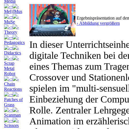
Media
¬
Me[i]Mus
¬
Ergebnispräsentation auf d
MuSe
› Abbildung vergrößern
¬
Theory
¬
In dieser Unterrichtsein
Pedagogics
¬
digitale Techniken bei de
Didactics
¬
Scrap
eines Themas zum Trage
Metal
Robot
Crossover und Stationen
¬
Chain
spielen im "multi-sensuel
Reactions
¬
Einbeziehung der Comput
Patches of
Grass
Rolle. Zentraler Lehrgege
¬
Scanman
Animation im erzähleris
¬
Scissors