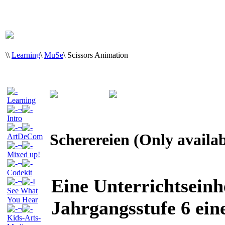
\
\
Learning
\
MuSe
\
Scissors Animation
Learning
¬
Intro
¬
Scherereien (Only availa
ArtDeCom
¬
Mixed up!
¬
Codekit
Eine Unterrichtseinhe
¬
I
See What
You Hear
Jahrgangsstufe 6 ei
¬
Kids-Arts-