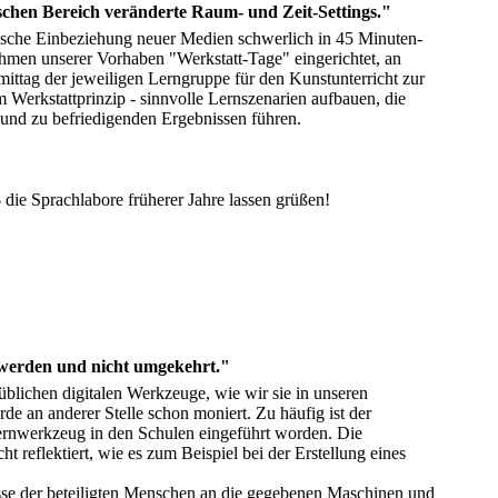
schen Bereich veränderte Raum- und Zeit-Settings."
aktische Einbeziehung neuer Medien schwerlich in 45 Minuten-
Rahmen unserer Vorhaben "Werkstatt-Tage" eingerichtet, an
ittag der jeweiligen Lerngruppe für den Kunstunterricht zur
m Werkstattprinzip - sinnvolle Lernszenarien aufbauen, die
n und zu befriedigenden Ergebnissen führen.
 - die Sprachlabore früherer Jahre lassen grüßen!
werden und nicht umgekehrt."
lichen digitalen Werkzeuge, wie wir sie in unseren
e an anderer Stelle schon moniert. Zu häufig ist der
ernwerkzeug in den Schulen eingeführt worden. Die
reflektiert, wie es zum Beispiel bei der Erstellung eines
se der beteiligten Menschen an die gegebenen Maschinen und