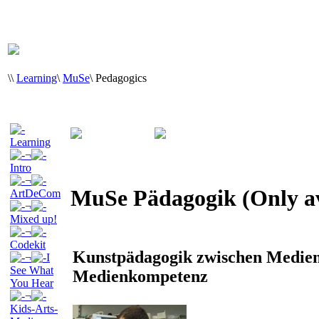
\
\
Learning
\
MuSe
\
Pedagogics
Learning
¬
Intro
¬
MuSe Pädagogik (Only av
ArtDeCom
¬
Mixed up!
¬
Codekit
Kunstpädagogik zwischen Medienw
¬
I
See What
Medienkompetenz
You Hear
¬
Kids-Arts-