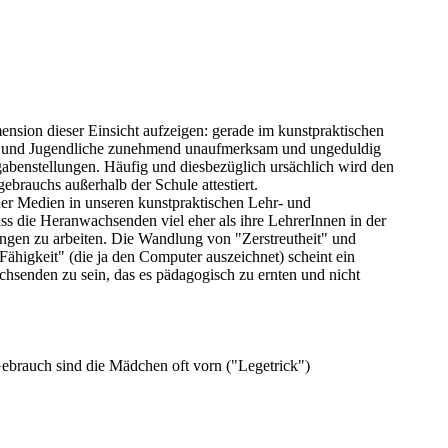
mension dieser Einsicht aufzeigen: gerade im kunstpraktischen
er und Jugendliche zunehmend unaufmerksam und ungeduldig
fgabenstellungen. Häufig und diesbezüglich ursächlich wird den
brauchs außerhalb der Schule attestiert.
uer Medien in unseren kunstpraktischen Lehr- und
ass die Heranwachsenden viel eher als ihre LehrerInnen in der
ungen zu arbeiten. Die Wandlung von "Zerstreutheit" und
ähigkeit" (die ja den Computer auszeichnet) scheint ein
hsenden zu sein, das es pädagogisch zu ernten und nicht
Gebrauch sind die Mädchen oft vorn ("Legetrick")