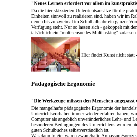
"Neues Lernen erfordert vor allem im kunstprakti
Da die hier skizzierten Unterrichtsansätze für die pr
Einheiten sinnvoll zu realisieren sind, haben wir im 
denen bis zu zweimal im Schulhalbjahr ein ganzer Vorm
Verfügung steht. Nur so lassen sich - gekoppelt mit de
tatsächlich ein "multisensuelles Multitasking" zulasse
Hier findet Kunst nicht statt
Pädagogische Ergonomie
"Die Werkzeuge müssen den Menschen angepasst 
Die mangelhafte pädagogische Ergonomie der handelsüb
Unterrichtsvorhaben immer wieder erfahren haben, wurd
Computer als angeblich unveränderliches Lehr- und L
besonderen Bedingungen des Unterrichtens wurden nicht 
guten Schulbuches selbstverständlich ist.
Was dann folgte, waren zwanghafte Anpassungsprozes