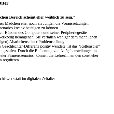
uter
hen Bereich scheint eher weiblich zu sein."
 dass Mädchen eher noch als Jungen die Voraussetzungen
zenarios kreativ betätigen zu können.
ch-Bürsten des Computers und seiner Peripheriegeräte
as Werkzeug herangehen. Sie verfallen weniger dem männlichen
ttigen) Abarbeitens einer Problemstellung .
 Geschlechter-Differenz positiv wendete, ist das "Rollenspiel"
gangsstufen. Durch die Einbettung von Aufgabenstellungen in
aler Firmenszenarios, können die LehrerInnen den sonst eher
 regulieren.
chtswerkstatt im digitalen Zeitalter