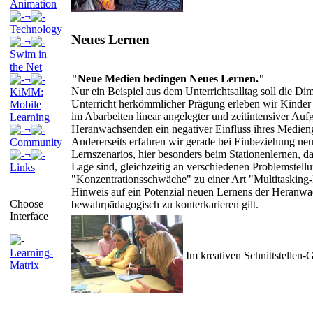
Animation
¬
Technology
Neues Lernen
¬
Swim in
the Net
"Neue Medien bedingen Neues Lernen."
¬
Nur ein Beispiel aus dem Unterrichtsalltag soll die Di
KiMM:
Unterricht herkömmlicher Prägung erleben wir Kind
Mobile
im Abarbeiten linear angelegter und zeitintensiver Au
Learning
Heranwachsenden ein negativer Einfluss ihres Medienge
¬
Andererseits erfahren wir gerade bei Einbeziehung ne
Community
Lernszenarios, hier besonders beim Stationenlernen, d
¬
Lage sind, gleichzeitig an verschiedenen Problemstell
Links
"Konzentrationsschwäche" zu einer Art "Multitasking-F
Hinweis auf ein Potenzial neuen Lernens der Heranwac
Choose
bewahrpädagogisch zu konterkarieren gilt.
Interface
Learning-
Im kreativen Schnittstellen-
Matrix