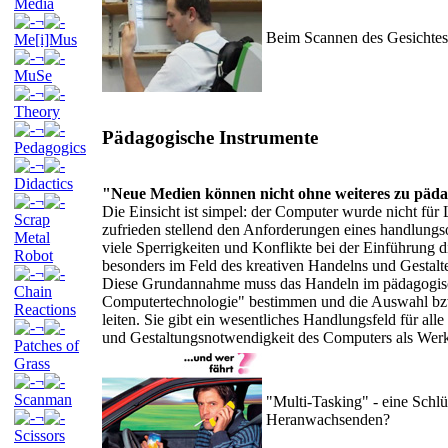
Media
¬
Beim Scannen des Gesichtes
Me[i]Mus
¬
MuSe
¬
Theory
¬
Pädagogische Instrumente
Pedagogics
¬
Didactics
"Neue Medien können nicht ohne weiteres zu päda
¬
Die Einsicht ist simpel: der Computer wurde nicht für 
Scrap
zufrieden stellend den Anforderungen eines handlungs
Metal
viele Sperrigkeiten und Konflikte bei der Einführung 
Robot
besonders im Feld des kreativen Handelns und Gestal
¬
Diese Grundannahme muss das Handeln im pädagogisch
Chain
Computertechnologie" bestimmen und die Auswahl bzw.
Reactions
leiten. Sie gibt ein wesentliches Handlungsfeld für alle
¬
und Gestaltungsnotwendigkeit des Computers als Werk
Patches of
Grass
¬
Scanman
"Multi-Tasking" - eine Schl
¬
Heranwachsenden?
Scissors