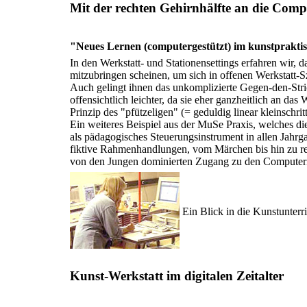
Mit der rechten Gehirnhälfte an die Comp
"Neues Lernen (computergestützt) im kunstpraktisc
In den Werkstatt- und Stationensettings erfahren wir,
mitzubringen scheinen, um sich in offenen Werkstatt-S
Auch gelingt ihnen das unkomplizierte Gegen-den-Stri
offensichtlich leichter, da sie eher ganzheitlich an d
Prinzip des "pfützeligen" (= geduldig linear kleinschri
Ein weiteres Beispiel aus der MuSe Praxis, welches die
als pädagogisches Steuerungsinstrument in allen Jahr
fiktive Rahmenhandlungen, vom Märchen bis hin zu re
von den Jungen dominierten Zugang zu den Computern
Ein Blick in die Kunstunterri
Kunst-Werkstatt im digitalen Zeitalter