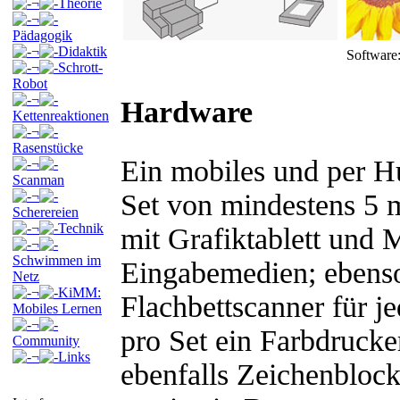
¬
Theorie
¬
Pädagogik
¬
Didaktik
Software
¬
Schrott-
Robot
¬
Hardware
Kettenreaktionen
¬
Rasenstücke
Ein mobiles und per 
¬
Scanman
¬
Set von mindestens 5 
Scherereien
¬
Technik
mit Grafiktablett und 
¬
Schwimmen im
Eingabemedien; ebens
Netz
¬
KiMM:
Flachbettscanner für je
Mobiles Lernen
¬
pro Set ein Farbdrucke
Community
¬
Links
ebenfalls Zeichenbloc