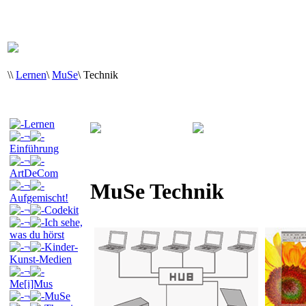
\
\
Lernen
\
MuSe
\
Technik
Lernen
¬
Einführung
¬
ArtDeCom
MuSe Technik
¬
Aufgemischt!
¬
Codekit
¬
Ich sehe,
was du hörst
¬
Kinder-
Kunst-Medien
¬
Me[i]Mus
¬
MuSe