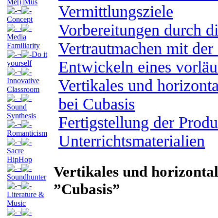
Me[i]Mus
Vermittlungsziele
¬
Concept
Vorbereitungen durch di
¬
Media
Vertrautmachen mit der
Familiarity
¬
Do it
Entwickeln eines vorlä
yourself
¬
Innovative
Vertikales und horizont
Classroom
¬
bei Cubasis
Sound
Synthesis
Fertigstellung der Prod
¬
Romanticism
Unterrichtsmaterialien
¬
Sacre
HipHop
Vertikales und horizonta
¬
Soundhunter
”Cubasis”
¬
Literature &
Music
¬