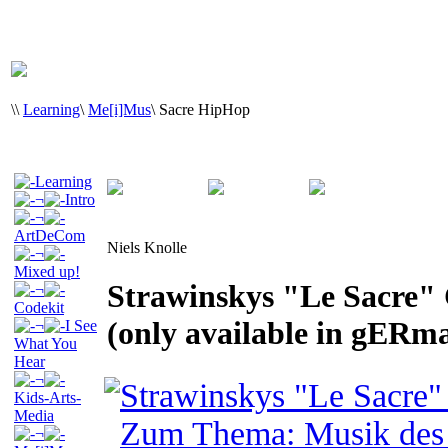
\
\
Learning
\
Me[i]Mus
\
Sacre HipHop
Learning
¬
Intro
¬
ArtDeCom
Niels Knolle
¬
Mixed up!
Strawinskys "Le Sacre"
¬
Codekit
(only available in gERm
¬
I See
What You
Hear
¬
Strawinskys "Le Sacre"
Kids-Arts-
Media
Zum Thema: Musik des 
¬