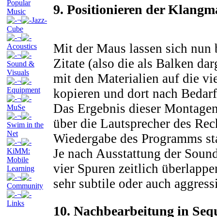
Popular
9. Positionieren der Klangma
Music
¬
Jazz-
Cube
¬
Mit der Maus lassen sich nun
Acoustics
¬
Zitate (also die als Balken da
Sound &
Visuals
mit den Materialien auf die vi
¬
Equipment
kopieren und dort nach Bedar
¬
Das Ergebnis dieser Montagen
MuSe
¬
über die Lautsprecher des Rec
Swim in the
Net
Wiedergabe des Programms sta
¬
Je nach Ausstattung der Sound
KiMM:
Mobile
vier Spuren zeitlich überlapp
Learning
¬
sehr subtile oder auch aggress
Community
¬
Links
10. Nachbearbeitung in Se