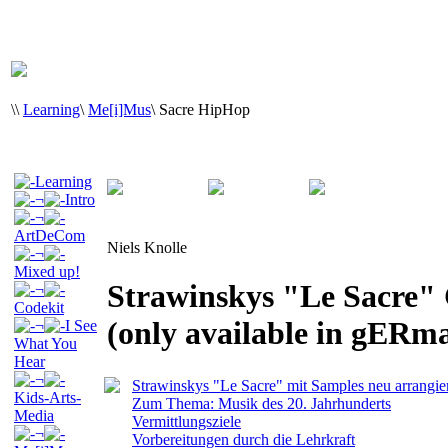
\
\
Learning
\
Me[i]Mus
\
Sacre HipHop
Learning
¬
Intro
¬
ArtDeCom
Niels Knolle
¬
Mixed up!
Strawinskys "Le Sacre"
¬
Codekit
(only available in gERm
¬
I See
What You
Hear
¬
Strawinskys "Le Sacre" mit Samples neu arrangie
Kids-Arts-
Zum Thema: Musik des 20. Jahrhunderts
Media
Vermittlungsziele
¬
Vorbereitungen durch die Lehrkraft