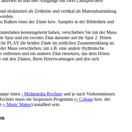
s aktiviert ist und ihre Ausgänge mit zwei Lautsprechern
al strukturiert als Zeitleiste und vertikal als Materialsammlung
 werden.
n Balken eines der Zitate bzw. Samples in der Bibliothek und
materialien kennengelernt haben, verschieben Sie mit der Maus
ste Spur und ein zweites Zitat darunter auf die Spur 2. Hören
läche PLAY die beiden Zitate im zeitlichen Zusammenklang an.
t der Maus verschieben, um z.B. eine andere rhythmische
r entfernen und ein anderes Zitat einsetzen, das dem Hören
e mit den Zitaten, Ihren Hörerwartungen und den sich
gruppe einen
› Multimedia-Rechner
und je nach Vorkenntnissen
m Rechner muss ein Sequenzer-Programm (
» Cubase
bzw. der
ch
» Music Maker
) installiert sein.
en