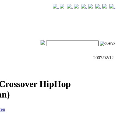
2007/02/12
 Crossover HipHop
an)
ren