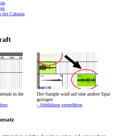
sis
pts
s bei Cubasis
raft
erials in die
Der Sample wird auf eine andere Spur
gezogen
ßern
› Abbildung vergrößern
ansatz