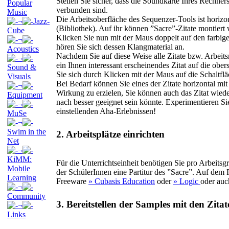
Stellen Sie sicher, dass die Soundkarte Ihres Rechner
Popular
verbunden sind.
Music
Die Arbeitsoberfläche des Sequenzer-Tools ist horizont
¬
Jazz-
(Bibliothek). Auf ihr können ”Sacre”-Zitate montiert
Cube
Klicken Sie nun mit der Maus doppelt auf den farbige
¬
hören Sie sich dessen Klangmaterial an.
Acoustics
Nachdem Sie auf diese Weise alle Zitate bzw. Arbeits
¬
ein Ihnen interessant erscheinendes Zitat auf die ober
Sound &
Sie sich durch Klicken mit der Maus auf die Schaltf
Visuals
Bei Bedarf können Sie eines der Zitate horizontal mi
¬
Wirkung zu erzielen, Sie können auch das Zitat wiede
Equipment
nach besser geeignet sein könnte. Experimentieren Si
¬
einstellenden Aha-Erlebnissen!
MuSe
¬
Swim in the
2. Arbeitsplätze einrichten
Net
¬
KiMM:
Für die Unterrichtseinheit benötigen Sie pro Arbeits
Mobile
der SchülerInnen eine Partitur des ”Sacre”. Auf de
Learning
Freeware
» Cubasis Education
oder
» Logic
oder au
¬
Community
3. Bereitstellen der Samples mit den Zitat
¬
Links