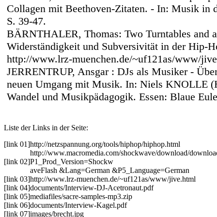
Collagen mit Beethoven-Zitaten. - In: Musik in 
S. 39-47.
BÄRNTHALER, Thomas: Two Turntables and a
Widerständigkeit und Subversivität in der Hip-
http://www.lrz-muenchen.de/~uf121as/www/jive
JERRENTRUP, Ansgar : DJs als Musiker - Über
neuen Umgang mit Musik. In: Niels KNOLLE (Hr
Wandel und Musikpädagogik. Essen: Blaue Eule 
Liste der Links in der Seite:
[link 01]
http://netzspannung.org/tools/hiphop/hiphop.html
http://www.macromedia.com/shockwave/download/download
[link 02]
P1_Prod_Version=Shockw
aveFlash &Lang=German &P5_Language=German
[link 03]
http://www.lrz-muenchen.de/~uf121as/www/jive.html
[link 04]
documents/Interview-DJ-Acetronaut.pdf
[link 05]
mediafiles/sacre-samples-mp3.zip
[link 06]
documents/Interview-Kagel.pdf
[link 07]
images/brecht.jpg