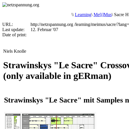
\
\
Learning
\
Me[i]Mus
\
Sacre 
URL:
http://netzspannung.org
/learning/meimus/sacre/?lan
Last update:
12. Februar '07
Date of print:
Niels Knolle
Strawinskys "Le Sacre" Cross
(only available in gERman)
Strawinskys "Le Sacre" mit Samples n