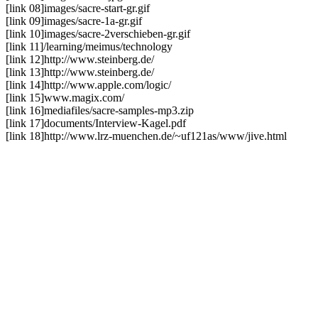
[link 08]
images/sacre-start-gr.gif
[link 09]
images/sacre-1a-gr.gif
[link 10]
images/sacre-2verschieben-gr.gif
[link 11]
/learning/meimus/technology
[link 12]
http://www.steinberg.de/
[link 13]
http://www.steinberg.de/
[link 14]
http://www.apple.com/logic/
[link 15]
www.magix.com/
[link 16]
mediafiles/sacre-samples-mp3.zip
[link 17]
documents/Interview-Kagel.pdf
[link 18]
http://www.lrz-muenchen.de/~uf121as/www/jive.html