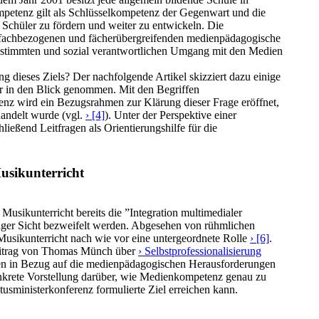
petenz gilt als Schlüsselkompetenz der Gegenwart und die
 Schüler zu fördern und weiter zu entwickeln. Die
er fachbezogenen und fächerübergreifenden medienpädagogische
bestimmten und sozial verantwortlichen Umgang mit den Medien
ng dieses Ziels? Der nachfolgende Artikel skizziert dazu einige
r in den Blick genommen. Mit den Begriffen
 wird ein Bezugsrahmen zur Klärung dieser Frage eröffnet,
andelt wurde (vgl.
› [4]
). Unter der Perspektive einer
ßend Leitfragen als Orientierungshilfe für die
sikunterricht
Musikunterricht bereits die ”Integration multimedialer
ger Sicht bezweifelt werden. Abgesehen von rühmlichen
usikunterricht nach wie vor eine untergeordnete Rolle
› [6]
.
Beitrag von Thomas Münch über
› Selbstprofessionalisierung
Innen in Bezug auf die medienpädagogischen Herausforderungen
onkrete Vorstellung darüber, wie Medienkompetenz genau zu
tusministerkonferenz formulierte Ziel erreichen kann.