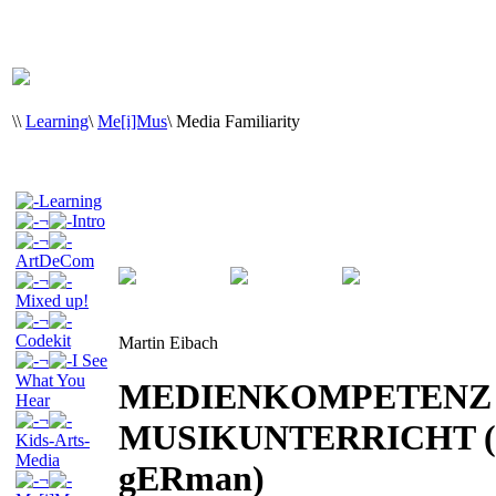
\
\
Learning
\
Me[i]Mus
\
Media Familiarity
Learning
¬
Intro
¬
ArtDeCom
¬
Mixed up!
¬
Codekit
Martin Eibach
¬
I See
What You
MEDIENKOMPETENZ
Hear
¬
MUSIKUNTERRICHT (onl
Kids-Arts-
Media
gERman)
¬