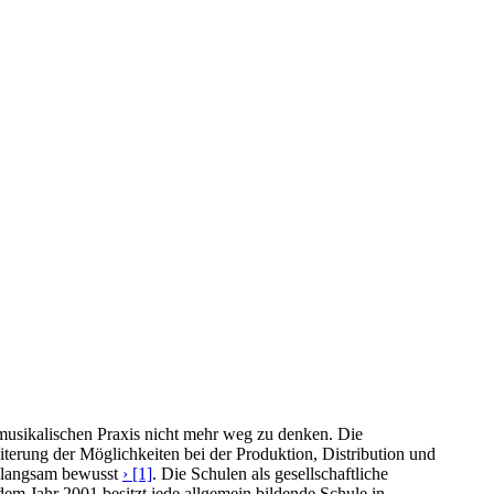
 musikalischen Praxis nicht mehr weg zu denken. Die
erung der Möglichkeiten bei der Produktion, Distribution und
t langsam bewusst
› [1]
. Die Schulen als gesellschaftliche
dem Jahr 2001 besitzt jede allgemein bildende Schule in