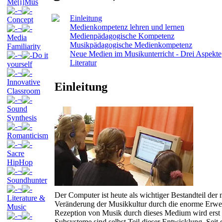
Me[i]Mus
¬
Einleitung
Concept
Medienkompetenz lehren und lernen
¬
Medienpädagogische Kompetenz
Media
Musikpädagogische Medienkompetenz
Familiarity
Neue Medien im Musikunterricht - Drei Aspekte
¬
Do it
Literatur
yourself
¬
Innovative
Einleitung
Classroom
¬
Sound
Synthesis
¬
Romanticism
¬
Sacre
HipHop
¬
Soundhunter
¬
Der Computer ist heute als wichtiger Bestandteil der
Literature &
Veränderung der Musikkultur durch die enorme Erweit
Music
Rezeption von Musik durch dieses Medium wird ers
¬
Subsysteme sind selbst Teil dieser Entwicklung. Seit 