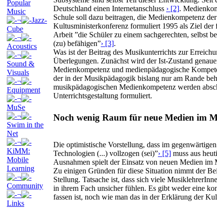
Popular
Deutschland einen Internetanschluss
› [2]
. Medienkom
Music
Schule soll dazu beitragen, die Medienkompetenz der
¬
Jazz-
Kultusministerkonferenz formuliert 1995 als Ziel d
Cube
Arbeit ”die Schüler zu einem sachgerechten, selbst 
¬
(zu) befähigen”
› [3]
.
Acoustics
Was ist der Beitrag des Musikunterrichts zur Erreichu
¬
Überlegungen. Zunächst wird der Ist-Zustand genaue
Sound &
Medienkompetenz und medienpädagogische Kompetenz
Visuals
der in der Musikpädagogik bislang nur am Rande beh
¬
musikpädagogischen Medienkompetenz werden abschlie
Equipment
Unterrichtsgestaltung formuliert.
¬
MuSe
¬
Noch wenig Raum für neue Medien im Mu
Swim in the
Net
¬
Die optimistische Vorstellung, dass im gegenwärtigen 
KiMM:
Technologien (...) vollzogen (sei)”
› [5]
muss aus heuti
Mobile
Ausnahmen spielt der Einsatz von neuen Medien im M
Learning
Zu einigen Gründen für diese Situation nimmt der 
¬
Stellung. Tatsache ist, dass sich viele Musiklehrer
Community
in ihrem Fach unsicher fühlen. Es gibt weder eine k
¬
fassen ist, noch wie man das in der Erklärung der Kul
Links