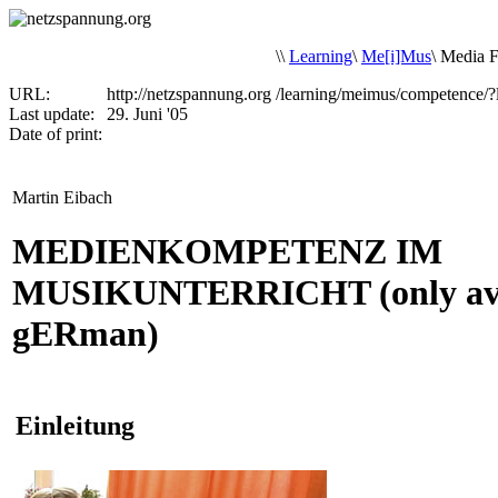
\
\
Learning
\
Me[i]Mus
\
Media F
URL:
http://netzspannung.org
/learning/meimus/competence/
Last update:
29. Juni '05
Date of print:
Martin Eibach
MEDIENKOMPETENZ IM
MUSIKUNTERRICHT (only avai
gERman)
Einleitung