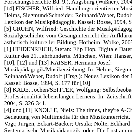
Forschungsberichte Bd. 9.), Augsburg (Wißner), 2004
[14] FISCHER, Wilfried: Handlungsorientierter Musik
Helms, Siegmund/Schneider, Reinhard/Weber, Rudolf
Lexikon der Musikpädagogik. Kassel: Bosse, 1994, S
[5] GRUHN, Wilfried: Geschichte der Musikpädagogi
Sozialgeschichte vom Gesangunterricht der Aufklär
ästhetisch-kultureller Bildung. Hofheim: Wolke, 200
[1] HEIDENREICH, Stefan: Flip Flop. Digitale Date
Kultur des 21. Jahrhunderts. München, Wien: Hanser,
[10], [12] und [13] KAISER, Hermann Josef:
Musikpädagogik/Musikerziehung. In: Helms, Siegmu
Reinhard/Weber, Rudolf (Hrsg.): Neues Lexikon der
Kassel: Bosse, 1994, S. 177 für [10]
[8] KADE, Jochen/SEITTER, Wolfgang: Selbstbeoba
Professionalität lebenslangen Lernens. In: Zeitschrift
2004, S. 326-341.
[4] und [11] KNOLLE, Niels: The times, they're A-C
Bedeutung von Multimedia für den Musikunterricht. I
Vogt; Jürgen, Eckart-Bäcker; Ursula; Nolte, Eckhard 
Systematische Musikpädagogik. oder: Die Lust am 