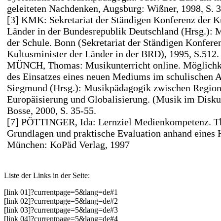
geleiteten Nachdenken, Augsburg: Wißner, 1998, S. 
[3] KMK: Sekretariat der Ständigen Konferenz der K
Länder in der Bundesrepublik Deutschland (Hrsg.): 
der Schule. Bonn (Sekretariat der Ständigen Konfere
Kultusminister der Länder in der BRD), 1995, S.512.
MÜNCH, Thomas: Musikunterricht online. Möglichk
des Einsatzes eines neuen Mediums im schulischen Al
Siegmund (Hrsg.): Musikpädagogik zwischen Regiona
Europäisierung und Globalisierung. (Musik im Diskur
Bosse, 2000, S. 35-55.
[7] PÖTTINGER, Ida: Lernziel Medienkompetenz. Th
Grundlagen und praktische Evaluation anhand eines H
München: KoPäd Verlag, 1997
Liste der Links in der Seite:
[link 01]
?currentpage=5&lang=de#1
[link 02]
?currentpage=5&lang=de#2
[link 03]
?currentpage=5&lang=de#3
[link 04]
?currentpage=5&lang=de#4