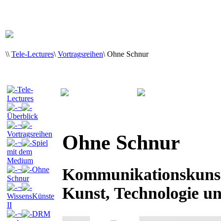
\
\
Tele-Lectures
\
Vortragsreihen
\
Ohne Schnur
Tele-
Lectures
¬
Überblick
¬
Vortragsreihen
Ohne Schnur
¬
Spiel
mit dem
Medium
Kommunikationskunst
¬
Ohne
Schnur
¬
Kunst, Technologie un
WissensKünste
II
¬
DRM