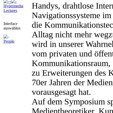
¬
Handys, drahtlose Inte
Hypermedia
Lectures
Navigationssysteme im A
die Kommunikationstech
Interface
auswählen
Alltag nicht mehr weg
People
wird in unserer Wahrn
vom privaten und öffen
Kommunikationsraum, d
zu Erweiterungen des Kö
70er Jahren der Medie
vorausgesagt hat.
Auf dem Symposium spr
Medientheoretiker, Kun