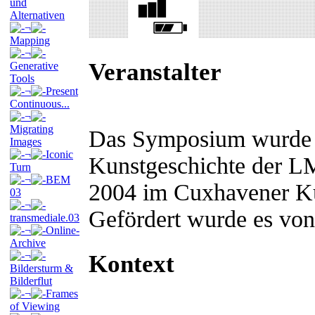
und
Alternativen
¬
Mapping
¬
Veranstalter
Generative
Tools
¬
Present
Continuous...
¬
Migrating
Das Symposium wurde v
Images
¬
Iconic
Kunstgeschichte der L
Turn
¬
BEM
2004 im Cuxhavener Kun
03
¬
Gefördert wurde es von
transmediale.03
¬
Online-
Archive
¬
Kontext
Bildersturm &
Bilderflut
¬
Frames
of Viewing