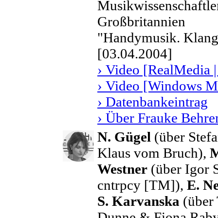
Musikwissenschaftler
Großbritannien
"Handymusik. Klangk
[03.04.2004]
› Video [RealMedia |
› Video [Windows Me
› Datenbankeintrag
› Über Frauke Behre
N. Gügel
(über Stef
Klaus vom Bruch),
M
Westner
(über Igor 
cntrpcy [TM]),
E. N
S. Karvanska
(über
Dunne & Fiona Rab