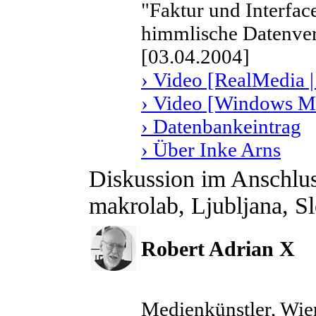
"Faktur und Interfac
himmlische Datenver
[03.04.2004]
› Video [RealMedia |
› Video [Windows Me
› Datenbankeintrag
› Über Inke Arns
Diskussion im Anschlus
makrolab, Ljubljana, S
Robert Adrian X
Medienkünstler, Wien