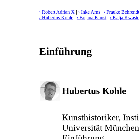
› Robert Adrian X
|
› Inke Arns
|
› Frauke Behrend
› Hubertus Kohle
|
› Bojana Kunst
|
› Katja Kwast
Einführung
Hubertus Kohle
Kunsthistoriker, Inst
Universität Münche
Einführung