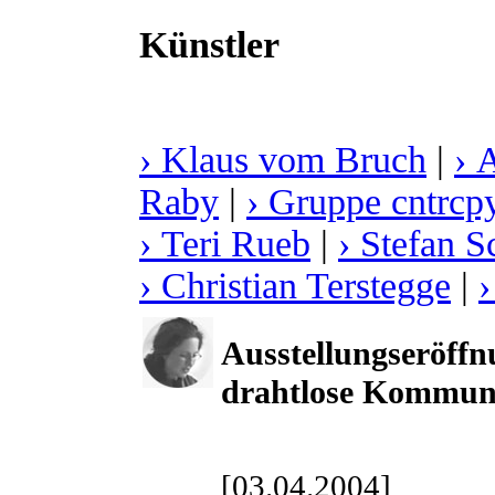
Künstler
› Klaus vom Bruch
|
› 
Raby
|
› Gruppe cntrcp
› Teri Rueb
|
› Stefan 
› Christian Terstegge
|
Ausstellungseröff
drahtlose Kommun
[03.04.2004]