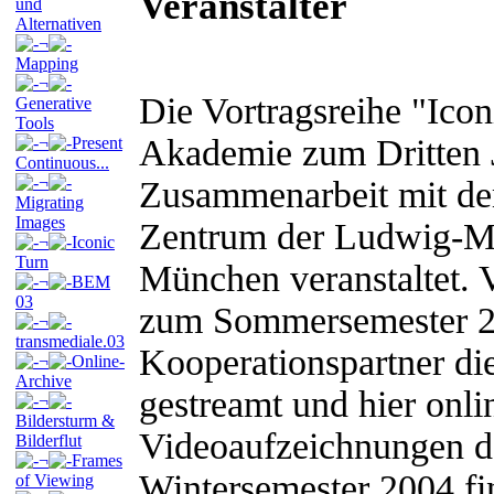
Veranstalter
und
Alternativen
¬
Mapping
¬
Die Vortragsreihe "Ico
Generative
Tools
Akademie zum Dritten 
¬
Present
Continuous...
¬
Zusammenarbeit mit d
Migrating
Images
Zentrum der Ludwig-Ma
¬
Iconic
Turn
München veranstaltet.
¬
BEM
03
zum Sommersemester 20
¬
transmediale.03
Kooperationspartner die
¬
Online-
Archive
gestreamt und hier onli
¬
Bildersturm &
Videoaufzeichnungen de
Bilderflut
¬
Frames
Wintersemester 2004 fi
of Viewing