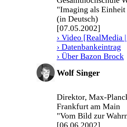
Gesamthochschule W
"Imaging als Einhei
(in Deutsch)
[07.05.2002]
› Video [RealMedia |
› Datenbankeintrag
› Über Bazon Brock
Wolf Singer
Direktor, Max-Planck
Frankfurt am Main
"Vom Bild zur Wahr
[06.06.2002]