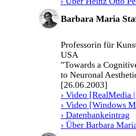
› Über Heinz Otto Pe
Barbara Maria Sta
Professorin für Kuns
USA
"Towards a Cognitiv
to Neuronal Aestheti
[26.06.2003]
› Video [RealMedia |
› Video [Windows Me
› Datenbankeintrag
› Über Barbara Maria