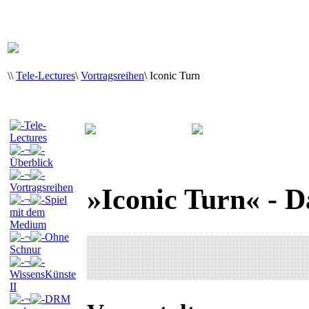
\
\
Tele-Lectures
\
Vortragsreihen
\
Iconic Turn
Tele-
Lectures
¬
Überblick
¬
Vortragsreihen
»Iconic Turn« - D
¬
Spiel
mit dem
Medium
¬
Ohne
Schnur
¬
WissensKünste
II
¬
DRM