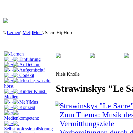
\
\
Lernen
\
Me[i]Mus
\
Sacre HipHop
Lernen
¬
Einführung
¬
ArtDeCom
¬
Aufgemischt!
Niels Knolle
¬
Codekit
¬
Ich sehe, was du
Strawinskys "Le S
hörst
¬
Kinder-Kunst-
Medien
¬
Me[i]Mus
Strawinskys "Le Sacre"
¬
Konzept
¬
Zum Thema: Musik des 
Medienkompetenz
Vermittlungsziele
¬
Selbstprofessionalisierung
Vorbereitungen durch d