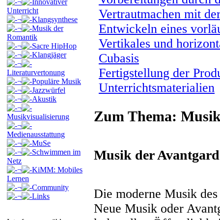
¬
Innovativer
Unterricht
Vertrautmachen mit de
¬
Klangsynthese
Entwickeln eines vorl
¬
Musik der
Romantik
Vertikales und horizon
¬
Sacre HipHop
¬
Klangjäger
Cubasis
¬
Fertigstellung der Prod
Literaturvertonung
¬
Populäre Musik
Unterrichtsmaterialien
¬
Jazzwürfel
¬
Akustik
¬
Zum Thema: Musik 
Musikvisualisierung
¬
Medienausstattung
¬
MuSe
Musik der Avantgard
¬
Schwimmen im
Netz
¬
KiMM: Mobiles
Lernen
¬
Community
Die moderne Musik des 2
¬
Links
Neue Musik oder Avantga