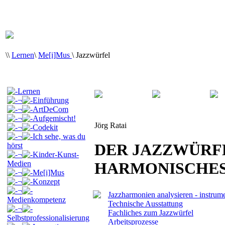
\
\
Lernen
\
Me[i]Mus
\
Jazzwürfel
Lernen
¬
Einführung
¬
ArtDeCom
¬
Aufgemischt!
Jörg Ratai
¬
Codekit
¬
Ich sehe, was du
DER JAZZWÜRFE
hörst
¬
Kinder-Kunst-
Medien
HARMONISCHES
¬
Me[i]Mus
¬
Konzept
¬
Jazzharmonien analysieren - instrume
Medienkompetenz
Technische Ausstattung
¬
Fachliches zum Jazzwürfel
Selbstprofessionalisierung
Arbeitsprozesse