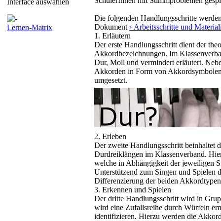
SchülerInnen mit Stimmproblemen gespi
Interface auswählen
Die folgenden Handlungsschritte werden 
Dokument
› Arbeitsschritte und Materi
Lernen-Matrix
1. Erläutern
Der erste Handlungsschritt dient der th
Akkordbezeichnungen. Im Klassenverba
Dur, Moll und vermindert erläutert. Ne
Akkorden in Form von Akkordsymbolen 
umgesetzt.
2. Erleben
Der zweite Handlungsschritt beinhaltet 
Durdreiklängen im Klassenverband. Hie
welche in Abhängigkeit der jeweiligen S
Unterstützend zum Singen und Spielen d
Differenzierung der beiden Akkordtypen
3. Erkennen und Spielen
Der dritte Handlungsschritt wird in Gru
wird eine Zufallsreihe durch Würfeln erm
identifizieren. Hierzu werden die Akko