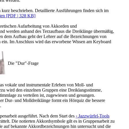
elt werden.
kurz beschrieben. Detaillierte Ausführungen finden sich im
alien [PDF | 328 KB]
eoretischen Aufarbeitung von Akkorden und
nd werden anhand des Terzaufbaus die Dreiklänge übermäßig,
ben dem Aufbau geht der Lehrer auf die Bezeichnungen von
ein. Im Anschluss wird das erworbene Wissen am Keyboard
Die "Dur"-Frage
das vokale und instrumentale Erleben von Moll- und
rzu wird den einzelnen Gruppen eine Dreiklangsstimme,
timmlage zu verteilen ist, zugewiesen und gesungen.
er Dur- und Molldreiklänge formt ein Hörquiz die bessere
.
ppenarbeit ausgeführt. Nach dem Start des
› Jazzwürfel-Tools
ittelt. Die notierten Akkordsymbole gilt es in Gruppenarbeit zu
rde auf bekannte Akkordbezeichnungen hin untersucht und die