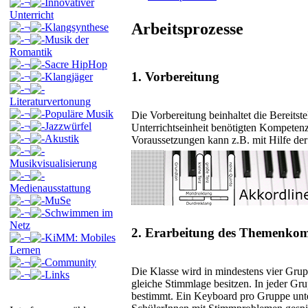
¬
Innovativer
Unterricht
Arbeitsprozesse
¬
Klangsynthese
¬
Musik der
Romantik
¬
Sacre HipHop
1. Vorbereitung
¬
Klangjäger
¬
Literaturvertonung
¬
Populäre Musik
Die Vorbereitung beinhaltet die Bereitst
¬
Jazzwürfel
Unterrichtseinheit benötigten Kompeten
¬
Akustik
Voraussetzungen kann z.B. mit Hilfe de
¬
Musikvisualisierung
¬
Medienausstattung
¬
MuSe
¬
Schwimmen im
Netz
2. Erarbeitung des Themenko
¬
KiMM: Mobiles
Lernen
¬
Community
Die Klasse wird in mindestens vier Grupp
¬
Links
gleiche Stimmlage besitzen. In jeder Gr
bestimmt. Ein Keyboard pro Gruppe unter