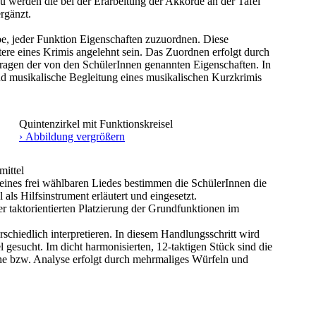
zu werden die bei der Erarbeitung der Akkorde an der Tafel
rgänzt.
, jeder Funktion Eigenschaften zuzuordnen. Diese
tere eines Krimis angelehnt sein. Das Zuordnen erfolgt durch
agen der von den SchülerInnen genannten Eigenschaften. In
d musikalische Begleitung eines musikalischen Kurzkrimis
Quintenzirkel mit Funktionskreisel
› Abbildung vergrößern
mittel
nes frei wählbaren Liedes bestimmen die SchülerInnen die
als Hilfsinstrument erläutert und eingesetzt.
 taktorientierten Platzierung der Grundfunktionen im
schiedlich interpretieren. In diesem Handlungsschritt wird
gesucht. Im dicht harmonisierten, 12-taktigen Stück sind die
he bzw. Analyse erfolgt durch mehrmaliges Würfeln und