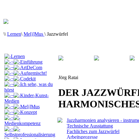
\
\
Lernen
\
Me[i]Mus
\
Jazzwürfel
Lernen
¬
Einführung
¬
ArtDeCom
¬
Aufgemischt!
Jörg Ratai
¬
Codekit
¬
Ich sehe, was du
DER JAZZWÜRFE
hörst
¬
Kinder-Kunst-
Medien
HARMONISCHES
¬
Me[i]Mus
¬
Konzept
¬
Jazzharmonien analysieren - instrume
Medienkompetenz
Technische Ausstattung
¬
Fachliches zum Jazzwürfel
Selbstprofessionalisierung
Arbeitsprozesse