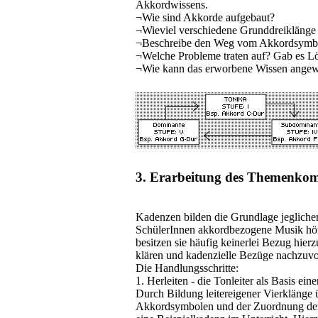
Akkordwissens.
¬
Wie sind Akkorde aufgebaut?
¬
Wieviel verschiedene Grunddreiklänge
¬
Beschreibe den Weg vom Akkordsymbo
¬
Welche Probleme traten auf? Gab es L
¬
Wie kann das erworbene Wissen ange
3. Erarbeitung des Themenko
Kadenzen bilden die Grundlage jeglich
SchülerInnen akkordbezogene Musik hö
besitzen sie häufig keinerlei Bezug hier
klären und kadenzielle Bezüge nachzuvo
Die Handlungsschritte:
1. Herleiten - die Tonleiter als Basis ei
Durch Bildung leitereigener Vierklänge 
Akkordsymbolen und der Zuordnung der