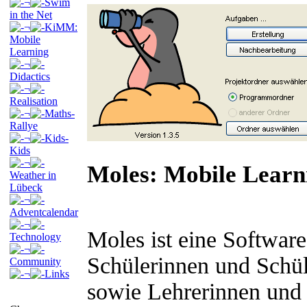
¬
Swim
in the Net
¬
KiMM:
Mobile
Learning
¬
Didactics
¬
Realisation
¬
Maths-
Rallye
¬
Kids-
Kids
¬
Moles: Mobile Learn
Weather in
Lübeck
¬
Adventcalendar
¬
Moles ist eine Software
Technology
¬
Schülerinnen und Schül
Community
¬
Links
sowie Lehrerinnen und 