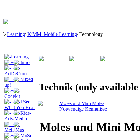
\
\
Learning
\
KiMM: Mobile Learning
\
Technology
Learning
¬
Intro
¬
ArtDeCom
¬
Mixed
Technik (only availabl
up!
¬
Codekit
¬
I See
Moles und Mini Moles
What You Hear
Notwendige Kenntnisse
¬
Kids-
Arts-Media
Moles und Mini Mo
¬
Me[i]Mus
¬
MuSe