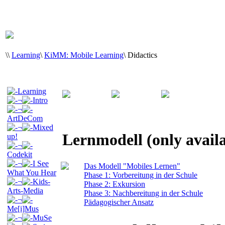
\
\
Learning
\
KiMM: Mobile Learning
\
Didactics
Learning
¬
Intro
¬
ArtDeCom
¬
Mixed
Lernmodell (only avail
up!
¬
Codekit
¬
I See
Das Modell "Mobiles Lernen"
What You Hear
Phase 1: Vorbereitung in der Schule
¬
Kids-
Phase 2: Exkursion
Arts-Media
Phase 3: Nachbereitung in der Schule
¬
Pädagogischer Ansatz
Me[i]Mus
¬
MuSe