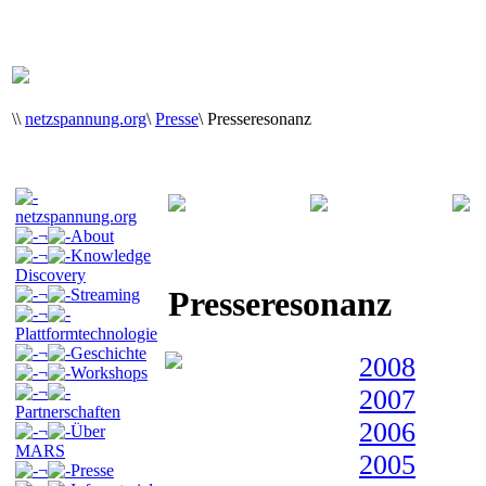
\
\
netzspannung.org
\
Presse
\
Presseresonanz
netzspannung.org
¬
About
¬
Knowledge
Discovery
Presseresonanz
¬
Streaming
¬
Plattformtechnologie
¬
Geschichte
2008
¬
Workshops
¬
2007
Partnerschaften
2006
¬
Über
MARS
2005
¬
Presse