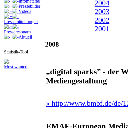
¬
Infomaterial
2004
¬
Pressebilder
2003
¬
Videos
¬
2002
Pressemitteilungen
¬
2001
Presseresonanz
¬
Aktuell
2008
Statistik-Tool
Most wanted
„digital sparks” - der
Mediengestaltung
» http://www.bmbf.de/de/
EMAF-European Media Ar