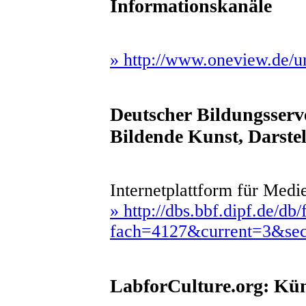
Informationskanäle
» http://www.oneview.de/ur
Deutscher Bildungsserv
Bildende Kunst, Darste
Internetplattform für Medi
» http://dbs.bbf.dipf.de/db/
fach=4127&current=3&se
LabforCulture.org: Kün