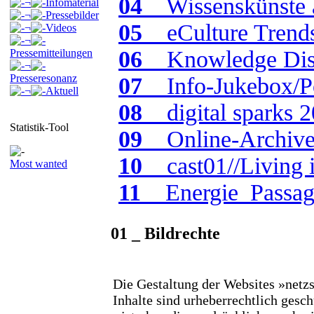
04
_ Wissenskünste a
¬
Infomaterial
¬
Pressebilder
05
_ eCulture Trend
¬
Videos
¬
06
_ Knowledge Dis
Pressemitteilungen
¬
Presseresonanz
07
_ Info-Jukebox/P
¬
Aktuell
08
_ digital sparks 
Statistik-Tool
09
_ Online-Archiv
10
_ cast01//Living 
Most wanted
11
_ Energie_Passa
01 _ Bildrechte
Die Gestaltung der Websites »netzs
Inhalte sind urheberrechtlich gesc