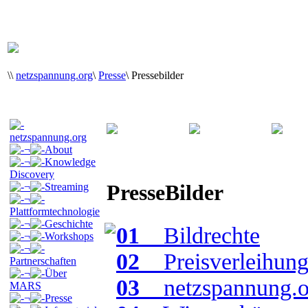
\
\
netzspannung.org
\
Presse
\
Pressebilder
netzspannung.org
¬
About
¬
Knowledge
Discovery
PresseBilder
¬
Streaming
¬
Plattformtechnologie
¬
Geschichte
01
_ Bildrechte
¬
Workshops
¬
02
_ Preisverleihung
Partnerschaften
¬
Über
03
_ netzspannung.o
MARS
¬
Presse