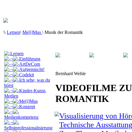
\
\
Lernen
\
Me[i]Mus
\
Musik der Romantik
Lernen
¬
Einführung
¬
ArtDeCom
¬
Aufgemischt!
Bernhard Wehle
¬
Codekit
¬
Ich sehe, was du
VIDEOFILME ZU
hörst
¬
Kinder-Kunst-
Medien
ROMANTIK
¬
Me[i]Mus
¬
Konzept
¬
Visualisierung von Hör
Medienkompetenz
¬
Technische Ausstattun
Selbstprofessionalisierung