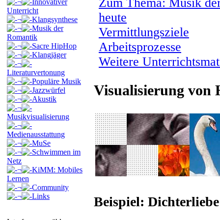
Zum Thema: Musik der
¬
Innovativer
Unterricht
heute
¬
Klangsynthese
¬
Musik der
Vermittlungsziele
Romantik
Arbeitsprozesse
¬
Sacre HipHop
¬
Klangjäger
Weitere Unterrichtsmat
¬
Literaturvertonung
¬
Populäre Musik
Visualisierung von 
¬
Jazzwürfel
¬
Akustik
¬
Musikvisualisierung
¬
Medienausstattung
¬
MuSe
¬
Schwimmen im
Netz
¬
KiMM: Mobiles
Lernen
¬
Community
¬
Links
Beispiel: Dichterlie