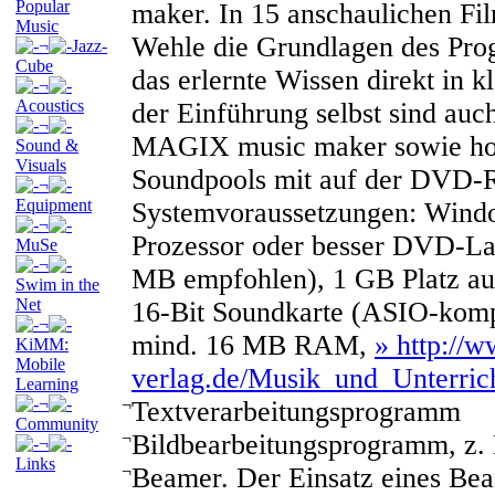
Popular
maker. In 15 anschaulichen Fi
Music
Wehle die Grundlagen des Pro
¬
Jazz-
Cube
das erlernte Wissen direkt in 
¬
Acoustics
der Einführung selbst sind auc
¬
MAGIX music maker sowie hoc
Sound &
Visuals
Soundpools mit auf der DVD-
¬
Equipment
Systemvoraussetzungen: Wind
¬
Prozessor oder besser DVD-L
MuSe
¬
MB empfohlen), 1 GB Platz auf
Swim in the
Net
16-Bit Soundkarte (ASIO-kompa
¬
mind. 16 MB RAM,
» http://w
KiMM:
Mobile
verlag.de/Musik_und_Unterrich
Learning
¬
¬
Textverarbeitungsprogramm
Community
¬
Bildbearbeitungsprogramm, z.
¬
Links
¬
Beamer. Der Einsatz eines Bea