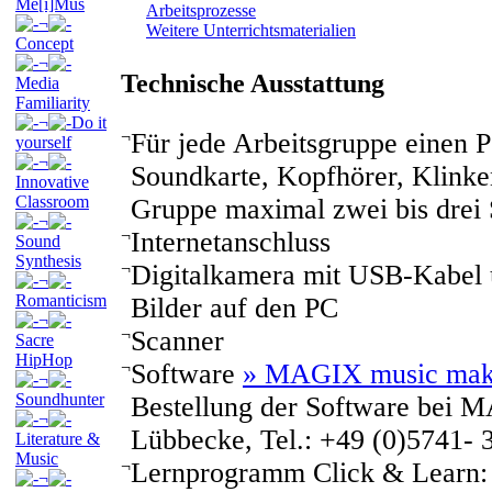
Me[i]Mus
Arbeitsprozesse
¬
Weitere Unterrichtsmaterialien
Concept
¬
Technische Ausstattung
Media
Familiarity
¬
Do it
¬
Für jede Arbeitsgruppe eine
yourself
¬
Soundkarte, Kopfhörer, Klinke
Innovative
Classroom
Gruppe maximal zwei bis drei 
¬
¬
Internetanschluss
Sound
Synthesis
¬
Digitalkamera mit USB-Kabel 
¬
Romanticism
Bilder auf den PC
¬
¬
Scanner
Sacre
HipHop
¬
Software
» MAGIX music mak
¬
Soundhunter
Bestellung der Software bei 
¬
Lübbecke, Tel.: +49 (0)5741- 
Literature &
Music
¬
Lernprogramm Click & Learn
¬