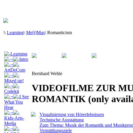
\
\
Learning
\
Me[i]Mus
\
Romanticism
Learning
¬
Intro
¬
ArtDeCom
Bernhard Wehle
¬
Mixed up!
VIDEOFILME ZUR MU
¬
Codekit
ROMANTIK (only availa
¬
I See
What You
Hear
¬
Visualisierung von Hörerlebnissen
Kids-Arts-
Technische Ausstattung
Media
Zum Thema: Musik der Romantik und Musikprod
¬
Vermittlungsziele