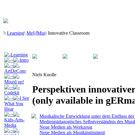
\
\
Learning
\
Me[i]Mus
\
Innovative Classroom
Learning
¬
Intro
¬
ArtDeCom
Niels Knolle
¬
Mixed up!
Perspektiven innovativer
¬
Codekit
(only available in gERm
¬
I See
What You
Hear
¬
Musikalische Entwicklung unter dem Einfluss de
Kids-Arts-
Medienpädagogisches Selbstverständnis des Musik
Media
Neue Medien als Werkzeug
¬
Neue Medien als Musikinstrument