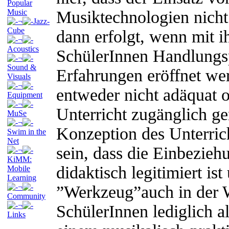
Popular
Music
Musiktechnologien nicht
¬
Jazz-
Cube
dann erfolgt, wenn mit ih
¬
Acoustics
SchülerInnen Handlungs
¬
Sound &
Erfahrungen eröffnet we
Visuals
¬
entweder nicht adäquat o
Equipment
¬
Unterricht zugänglich g
MuSe
¬
Konzeption des Unterrich
Swim in the
Net
sein, dass die Einbezie
¬
KiMM:
didaktisch legitimiert ist
Mobile
Learning
¬
”Werkzeug”auch in der
Community
¬
SchülerInnen lediglich a
Links