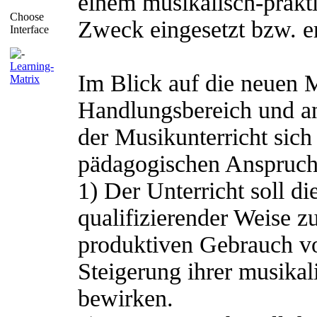
einem musikalisch-prakt
Choose
Zweck eingesetzt bzw. e
Interface
Learning-
Im Blick auf die neuen M
Matrix
Handlungsbereich und a
der Musikunterricht sich
pädagogischen Anspruch 
1) Der Unterricht soll di
qualifizierender Weise 
produktiven Gebrauch vo
Steigerung ihrer musika
bewirken.