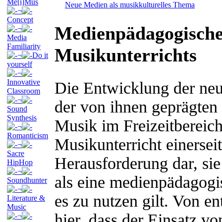
Me[i]Mus
Neue Medien als musikkulturelles Thema
¬
Concept
Medienpädagogisches
¬
Media
Familiarity
Musikunterrichts
¬
Do it
yourself
¬
Innovative
Die Entwicklung der ne
Classroom
¬
der von ihnen geprägte
Sound
Synthesis
Musik im Freizeitbereich
¬
Romanticism
Musikunterricht einerseit
¬
Sacre
Herausforderung dar, sie 
HipHop
¬
als eine medienpädagogi
Soundhunter
¬
es zu nutzen gilt. Von e
Literature &
Music
hier, dass der Einsatz 
¬