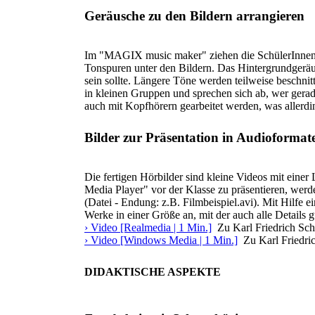
Geräusche zu den Bildern arrangieren
Im "MAGIX music maker" ziehen die SchülerInnen 
Tonspuren unter den Bildern. Das Hintergrundgeräu
sein sollte. Längere Töne werden teilweise beschnit
in kleinen Gruppen und sprechen sich ab, wer gerad
auch mit Kopfhörern gearbeitet werden, was allerdi
Bilder zur Präsentation in Audioforma
Die fertigen Hörbilder sind kleine Videos mit ein
Media Player" vor der Klasse zu präsentieren, we
(Datei - Endung: z.B. Filmbeispiel.avi). Mit Hilfe
Werke in einer Größe an, mit der auch alle Details g
› Video [Realmedia | 1 Min.]
Zu Karl Friedrich Sch
› Video [Windows Media | 1 Min.]
Zu Karl Friedri
DIDAKTISCHE ASPEKTE