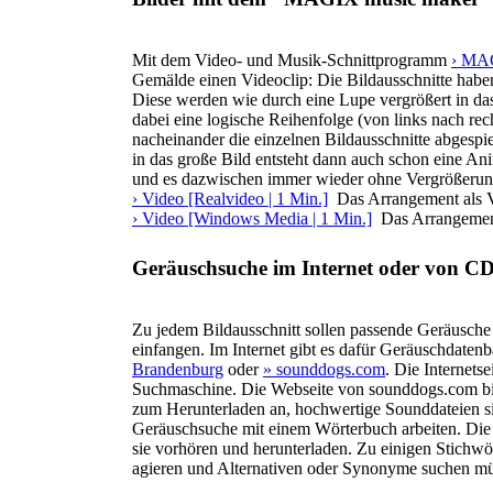
Mit dem Video- und Musik-Schnittprogramm
› MA
Gemälde einen Videoclip: Die Bildausschnitte habe
Diese werden wie durch eine Lupe vergrößert in da
dabei eine logische Reihenfolge (von links nach rec
nacheinander die einzelnen Bildausschnitte abgespi
in das große Bild entsteht dann auch schon eine Ani
und es dazwischen immer wieder ohne Vergrößerung
› Video [Realvideo | 1 Min.]
Das Arrangement als V
› Video [Windows Media | 1 Min.]
Das Arrangement
Geräuschsuche im Internet oder von C
Zu jedem Bildausschnitt sollen passende Geräusch
einfangen. Im Internet gibt es dafür Geräuschdaten
Brandenburg
oder
» sounddogs.com
. Die Internets
Suchmaschine. Die Webseite von sounddogs.com biet
zum Herunterladen an, hochwertige Sounddateien si
Geräuschsuche mit einem Wörterbuch arbeiten. Die
sie vorhören und herunterladen. Zu einigen Stichwör
agieren und Alternativen oder Synonyme suchen mü