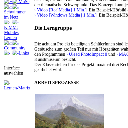
¬
MuSe
der thematische Schwerpunkt. Das Konzept kann je
¬
› Video [RealMedia | 1 Min.]
Ein Beispiel-Hörbild
Schwimmen
› Video [Windows Media | 1 Min.]
Ein Beispiel-H
im Netz
¬
Die Lerngruppe
KiMM:
Mobiles
Lernen
¬
Die acht am Projekt beteiligten SchülerInnen sind 
Community
Geräusche zum großen Teil nur mit Hörgeräten wah
¬
Links
den Programmen
› Ulead PhotoImpact 8
und
› MAG
Kunstmuseum besucht.
Der Klasse stehen für das Projekt maximal drei Rec
Interface
gearbeitet wird.
auswählen
ARBEITSPROZESSE
Lernen-Matrix