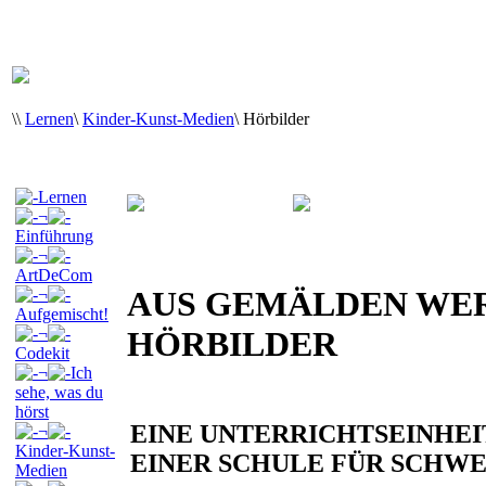
\
\
Lernen
\
Kinder-Kunst-Medien
\
Hörbilder
Lernen
¬
Einführung
¬
ArtDeCom
AUS GEMÄLDEN WE
¬
Aufgemischt!
¬
HÖRBILDER
Codekit
¬
Ich
sehe, was du
hörst
EINE UNTERRICHTSEINHEI
¬
Kinder-Kunst-
EINER SCHULE FÜR SCHW
Medien