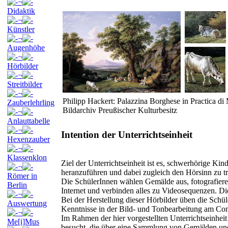
¬
Didaktik
¬
Künstler
¬
Augenhöhe
¬
Hörbilder
¬
Streitbilder
¬
Philipp Hackert: Palazzina Borghese in Practica di 
Zauberlehrling
Bildarchiv Preußischer Kulturbesitz
¬
Anlauttabelle
¬
Intention der Unterrichtseinheit
Hexenzauber
¬
Klassenklon
Ziel der Unterrichtseinheit ist es, schwerhörige K
¬
heranzuführen und dabei zugleich den Hörsinn zu tr
Römer in
Die SchülerInnen wählen Gemälde aus, fotografieren
Berlin
Internet und verbinden alles zu Videosequenzen. Di
¬
Bei der Herstellung dieser Hörbilder üben die Sch
Auswertung
Kenntnisse in der Bild- und Tonbearbeitung am Co
¬
Im Rahmen der hier vorgestellten Unterrichtseinheit
Me[i]Mus
besucht, die über eine Sammlung von Gemälden und 