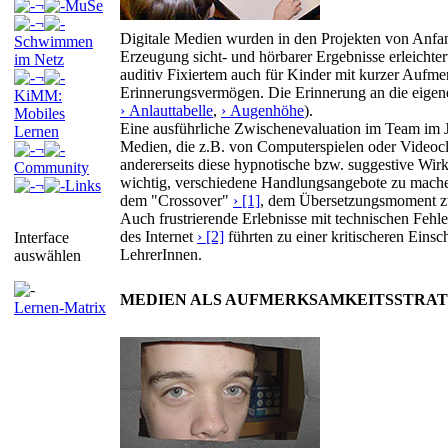
¬
MuSe
¬
Digitale Medien wurden in den Projekten von Anfang 
Schwimmen
Erzeugung sicht- und hörbarer Ergebnisse erleichte
im Netz
auditiv Fixiertem auch für Kinder mit kurzer Aufm
¬
Erinnerungsvermögen. Die Erinnerung an die eigene
KiMM:
› Anlauttabelle
,
› Augenhöhe
).
Mobiles
Eine ausführliche Zwischenevaluation im Team im Ja
Lernen
Medien, die z.B. von Computerspielen oder Videocli
¬
andererseits diese hypnotische bzw. suggestive Wir
Community
wichtig, verschiedene Handlungsangebote zu mach
¬
Links
dem "Crossover"
› [1]
, dem Übersetzungsmoment zw
Auch frustrierende Erlebnisse mit technischen Feh
des Internet
› [2]
führten zu einer kritischeren Eins
Interface
LehrerInnen.
auswählen
MEDIEN ALS AUFMERKSAMKEITSSTRAT
Lernen-Matrix