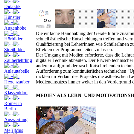
¬
Didaktik
¬
Künstler
¬
Augenhöhe
¬
Die einfache Handhabung der Geräte führte zusamme
Hörbilder
schnell ästhetische Entscheidungen treffen und ve
¬
Qualifizierung bei LehrerInnen wie SchülerInnen 
Streitbilder
Effekten der Programme leiten zu lassen.
¬
Der Umgang mit Medien erforderte, dass die Lehrer
Zauberlehrling
digitaler Technik abbauten. Der Erwerb technischer F
¬
anderem aufgrund der rasch fortschreitenden techn
Anlauttabelle
Aufforderung zum kontinuierlichen technischen "Up
¬
rückten im Verlauf des Projektes die ästhetischen Le
Hexenzauber
Medieneinsatzes immer weiter in den Vordergrund d
¬
Klassenklon
MEDIEN ALS LERN- UND MOTIVATIONSH
¬
Römer in
Berlin
¬
Auswertung
¬
Me[i]Mus