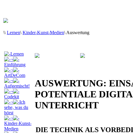
\
\
Lernen
\
Kinder-Kunst-Medien
\
Auswertung
Lernen
¬
Einführung
¬
ArtDeCom
AUSWERTUNG: EINS
¬
Aufgemischt!
¬
POTENTIALE DIGITA
Codekit
¬
Ich
UNTERRICHT
sehe, was du
hörst
¬
Kinder-Kunst-
DIE TECHNIK ALS VORBE
Medien