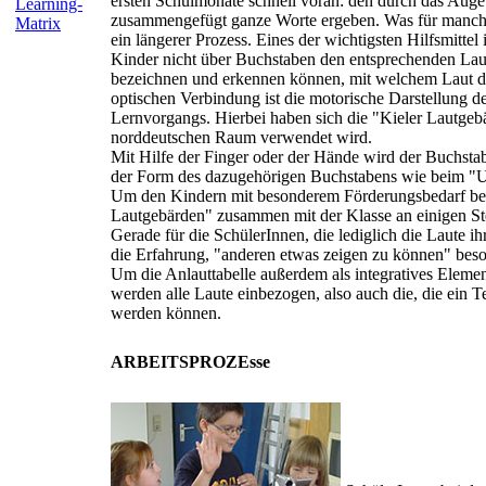
ersten Schulmonate schnell voran: den durch das Auge
Learning-
zusammengefügt ganze Worte ergeben. Was für manche Sc
Matrix
ein längerer Prozess. Eines der wichtigsten Hilfsmittel i
Kinder nicht über Buchstaben den entsprechenden Lau
bezeichnen und erkennen können, mit welchem Laut die
optischen Verbindung ist die motorische Darstellung d
Lernvorgangs. Hierbei haben sich die "Kieler Lautgebä
norddeutschen Raum verwendet wird.
Mit Hilfe der Finger oder der Hände wird der Buchsta
der Form des dazugehörigen Buchstabens wie beim "
Um den Kindern mit besonderem Förderungsbedarf bes
Lautgebärden" zusammen mit der Klasse an einigen Stel
Gerade für die SchülerInnen, die lediglich die Laute i
die Erfahrung, "anderen etwas zeigen zu können" beso
Um die Anlauttabelle außerdem als integratives Element
werden alle Laute einbezogen, also auch die, die ein T
werden können.
ARBEITSPROZEsse