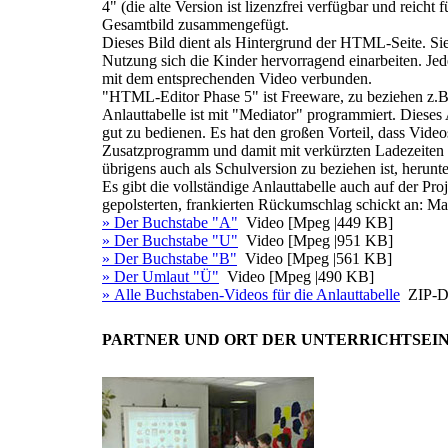
4" (die alte Version ist lizenzfrei verfügbar und reich
Gesamtbild zusammengefügt.
Dieses Bild dient als Hintergrund der HTML-Seite. S
Nutzung sich die Kinder hervorragend einarbeiten. Jede
mit dem entsprechenden Video verbunden.
"HTML-Editor Phase 5" ist Freeware, zu beziehen z.B
Anlauttabelle ist mit "Mediator" programmiert. Dieses
gut zu bedienen. Es hat den großen Vorteil, dass Vide
Zusatzprogramm und damit mit verkürzten Ladezeiten
übrigens auch als Schulversion zu beziehen ist, herun
Es gibt die vollständige Anlauttabelle auch auf der 
gepolsterten, frankierten Rückumschlag schickt an: Ma
» Der Buchstabe "A"
Video [Mpeg |449 KB]
» Der Buchstabe "U"
Video [Mpeg |951 KB]
» Der Buchstabe "B"
Video [Mpeg |561 KB]
» Der Umlaut "Ü"
Video [Mpeg |490 KB]
» Alle Buchstaben-Videos für die Anlauttabelle
ZIP-D
PARTNER UND ORT DER UNTERRICHTSEI