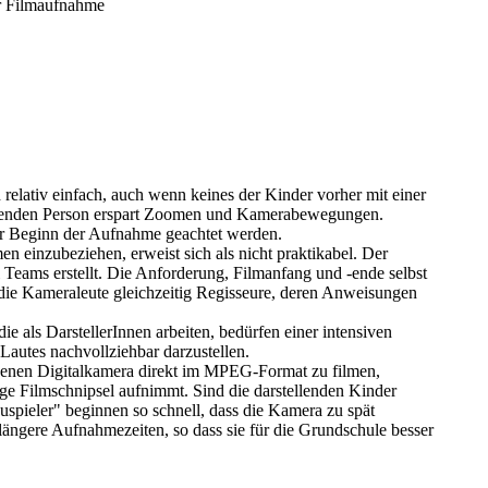
er Filmaufnahme
h relativ einfach, auch wenn keines der Kinder vorher mit einer
tehenden Person erspart Zoomen und Kamerabewegungen.
or Beginn der Aufnahme geachtet werden.
en einzubeziehen, erweist sich als nicht praktikabel. Der
 Teams erstellt. Die Anforderung, Filmanfang und -ende selbst
 die Kameraleute gleichzeitig Regisseure, deren Anweisungen
ie als DarstellerInnen arbeiten, bedürfen einer intensiven
Lautes nachvollziehbar darzustellen.
ndenen Digitalkamera direkt im MPEG-Format zu filmen,
ge Filmschnipsel aufnimmt. Sind die darstellenden Kinder
auspieler" beginnen so schnell, dass die Kamera zu spät
 längere Aufnahmezeiten, so dass sie für die Grundschule besser