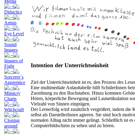
Media
¬
Didactics
¬
Artists
¬
Eye Level
¬
Sound
Images
¬
Images of
Intention der Unterrichtseinheit
Fight
¬
Sorcerer`s
Ziel der Unterrichtseinheit ist es, den Prozess des Les
Apprentice
Eine multimediale Anlauttabelle hilft SchülerInnen be
¬
Zuordnung zu den Buchstaben. Hinzu kommen Gebärde
Mimicry
Hören, körperliche Bewegung und Lautartikulation sorg
Charts
Vielzahl von Sinnen einprägen.
¬
Der Lernerfolg wird zusätzlich vergrößert, indem die
Witchcraft
selbst als DarstellerInnen agieren. Sie sind hoch moti
¬
normalen Alltag nicht immer gelingt. Schließlich ist es
Cloning
Computerbildschirm zu sehen und zu hören.
around
¬