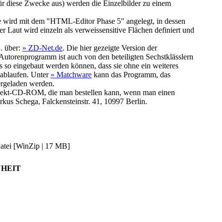
t für diese Zwecke aus) werden die Einzelbilder zu einem
ie wird mit dem "HTML-Editor Phase 5" angelegt, in dessen
r Laut wird einzeln als verweissensitive Flächen definiert und
. über:
» ZD-Net.de
. Die hier gezeigte Version der
 Autorenprogramm ist auch von den beteiligten Sechstklässlern
os so eingebaut werden können, dass sie ohne ein weiteres
 ablaufen. Unter
» Matchware
kann das Programm, das
tergeladen werden.
Projekt-CD-ROM, die man bestellen kann, wenn man einen
rkus Schega, Falckensteinstr. 41, 10997 Berlin.
atei [WinZip | 17 MB]
NHEIT