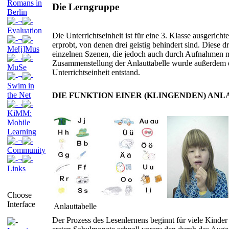
Romans in
Die Lerngruppe
Berlin
¬
Evaluation
Die Unterrichtseinheit ist für eine 3. Klasse ausgericht
¬
erprobt, von denen drei geistig behindert sind. Diese 
Me[i]Mus
einzelnen Szenen, die jedoch auch durch Aufnahmen mi
¬
Zusammenstellung der Anlauttabelle wurde außerdem ei
MuSe
Unterrichtseinheit entstand.
¬
Swim in
the Net
DIE FUNKTION EINER (KLINGENDEN) AN
¬
KiMM:
Mobile
Learning
¬
Community
¬
Links
Choose
Interface
Anlauttabelle
Der Prozess des Lesenlernens beginnt für viele Kinder b