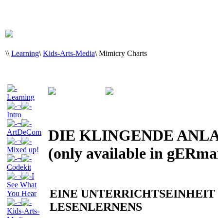
\
\
Learning
\
Kids-Arts-Media
\
Mimicry Charts
Learning
¬
Intro
¬
DIE KLINGENDE ANL
ArtDeCom
¬
(only available in gERma
Mixed up!
¬
Codekit
¬
I
See What
EINE UNTERRICHTSEINHEIT
You Hear
¬
LESENLERNENS
Kids-Arts-