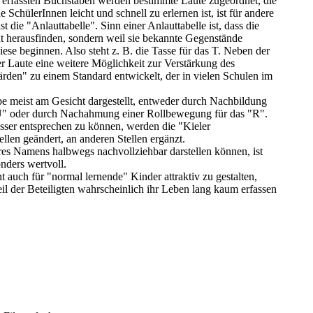
 erfassten Buchstaben werden bestimmte Laute zugeordnet, die
hülerInnen leicht und schnell zu erlernen ist, ist für andere
st die "Anlauttabelle". Sinn einer Anlauttabelle ist, dass die
t herausfinden, sondern weil sie bekannte Gegenstände
se beginnen. Also steht z. B. die Tasse für das T. Neben der
er Laute eine weitere Möglichkeit zur Verstärkung des
rden" zu einem Standard entwickelt, der in vielen Schulen im
be meist am Gesicht dargestellt, entweder durch Nachbildung
U" oder durch Nachahmung einer Rollbewegung für das "R".
ser entsprechen zu können, werden die "Kieler
len geändert, an anderen Stellen ergänzt.
hres Namens halbwegs nachvollziehbar darstellen können, ist
nders wertvoll.
 auch für "normal lernende" Kinder attraktiv zu gestalten,
eil der Beteiligten wahrscheinlich ihr Leben lang kaum erfassen