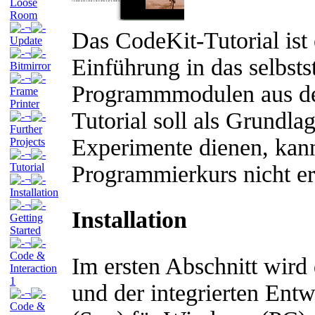
Loose
Room
¬
Das CodeKit-Tutorial ist 
Update
¬
Einführung in das selbsts
Bitmirror
¬
Programmmodulen aus d
Frame
Printer
Tutorial soll als Grundla
¬
Further
Experimente dienen, kann
Projects
¬
Tutorial
Programmierkurs nicht er
¬
Installation
¬
Installation
Getting
Started
¬
Code &
Im ersten Abschnitt wird 
Interaction
1
und der integrierten Ent
¬
Code &