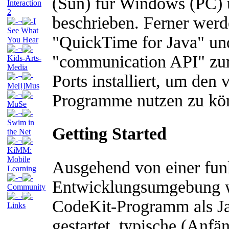
(Sun) für Windows (PC)
Interaction
2
beschrieben. Ferner werd
¬
I
See What
"QuickTime for Java" und
You Hear
¬
"communication API" zur
Kids-Arts-
Media
Ports installiert, um de
¬
Me[i]Mus
¬
Programme nutzen zu kön
MuSe
¬
Swim in
Getting Started
the Net
¬
KiMM:
Mobile
Ausgehend von einer fun
Learning
¬
Entwicklungsumgebung wi
Community
¬
CodeKit-Programm als Ja
Links
gestartet, typische (Anf