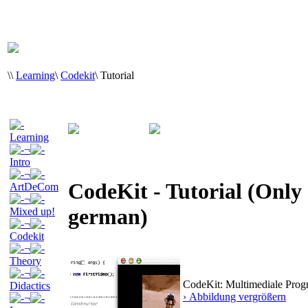
\
\
Learning
\
Codekit
\
Tutorial
Learning
¬
Intro
¬
CodeKit - Tutorial (Only 
ArtDeCom
¬
german)
Mixed up!
¬
Codekit
¬
Theory
¬
CodeKit: Multimediale Progr
Didactics
› Abbildung vergrößern
¬